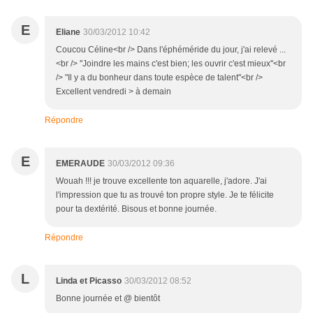
E
Eliane
30/03/2012 10:42
Coucou Céline<br /> Dans l'éphéméride du jour, j'ai relevé ...
<br /> ''Joindre les mains c'est bien; les ouvrir c'est mieux''<br
/> "Il y a du bonheur dans toute espèce de talent"<br />
Excellent vendredi > à demain
Répondre
E
EMERAUDE
30/03/2012 09:36
Wouah !!! je trouve excellente ton aquarelle, j'adore. J'ai
l'impression que tu as trouvé ton propre style. Je te félicite
pour ta dextérité. Bisous et bonne journée.
Répondre
L
Linda et Picasso
30/03/2012 08:52
Bonne journée et @ bientôt