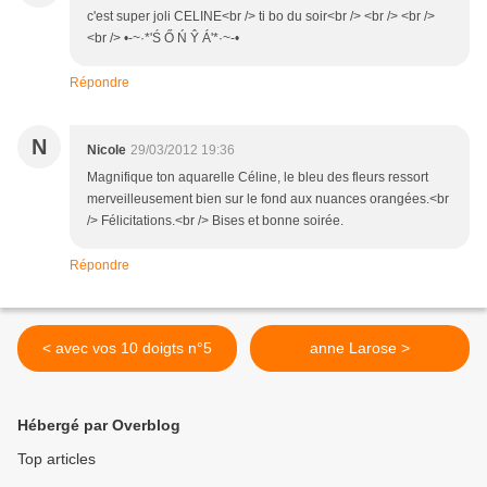
c'est super joli CELINE<br /> ti bo du soir<br /> <br /> <br />
<br /> •-~·*'Ś Ő Ń Ŷ Á'*·~-•
Répondre
N
Nicole
29/03/2012 19:36
Magnifique ton aquarelle Céline, le bleu des fleurs ressort
merveilleusement bien sur le fond aux nuances orangées.<br
/> Félicitations.<br /> Bises et bonne soirée.
Répondre
< avec vos 10 doigts n°5
anne Larose >
Hébergé par Overblog
Top articles