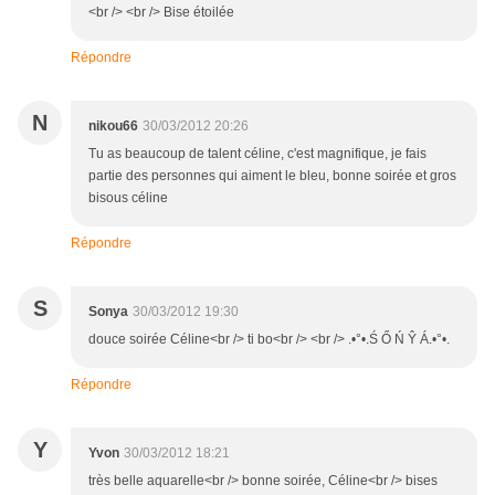
<br /> <br /> Bise étoilée
Répondre
N
nikou66
30/03/2012 20:26
Tu as beaucoup de talent céline, c'est magnifique, je fais
partie des personnes qui aiment le bleu, bonne soirée et gros
bisous céline
Répondre
S
Sonya
30/03/2012 19:30
douce soirée Céline<br /> ti bo<br /> <br /> .•°•.Ś Ő Ń Ŷ Á.•°•.
Répondre
Y
Yvon
30/03/2012 18:21
très belle aquarelle<br /> bonne soirée, Céline<br /> bises