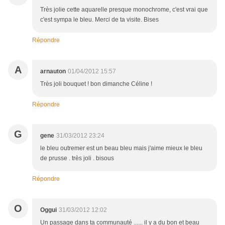
Très jolie cette aquarelle presque monochrome, c'est vrai que
c'est sympa le bleu. Merci de ta visite. Bises
Répondre
A
arnauton
01/04/2012 15:57
Très joli bouquet ! bon dimanche Céline !
Répondre
G
gene
31/03/2012 23:24
le bleu outremer est un beau bleu mais j'aime mieux le bleu
de prusse . très joli . bisous
Répondre
O
Oggui
31/03/2012 12:02
Un passage dans ta communauté ...... il y a du bon et beau