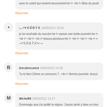
avec le soleil qui revient doucement<br /> <br /> Bise du jeudi
Répondre
•
•.¸.•*♥ Ś Ő Ń Ŷ Á
10/05/2012 16:03
je lui souhaite du succès<br /> passe une belle journée<br />
<br /> <br /> <br /> bisous pluvieux<br /> <br /> <br /> <br /> •-
~•*'Ś Ő Ń Ŷ Á'*•~-•
Répondre
B
bricabrocamoi
10/05/2012 14:28
Tu le fais Céline ce concours ?...<br /> Bonne journée. bizzz)
Répondre
M
Michel89
10/05/2012 14:17
Dommage que j'ai quitté la région. J'aurai aimé y faire un tour.