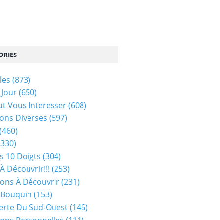
ORIES
les
(873)
 Jour
(650)
ut Vous Interesser
(608)
ons Diverses
(597)
(460)
(330)
s 10 Doigts
(304)
À Découvrir!!!
(253)
ions À Découvrir
(231)
 Bouquin
(153)
erte Du Sud-Ouest
(146)