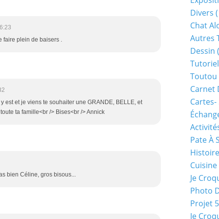
Exposit
Divers
(
Chat Alo
6:23
Autres 
faire plein de baisers .
Dessin
(
Tutoriel
Toutou 
Carnet 
32
Cartes-
n y est et je viens te souhaiter une GRANDE, BELLE, et
ute ta famille<br /> Bises<br /> Annick
Échange
Activité
Pate À 
Histoir
Cuisine
s bien Céline, gros bisous...
Je Croq
Photo 
Projet 
Je Croq