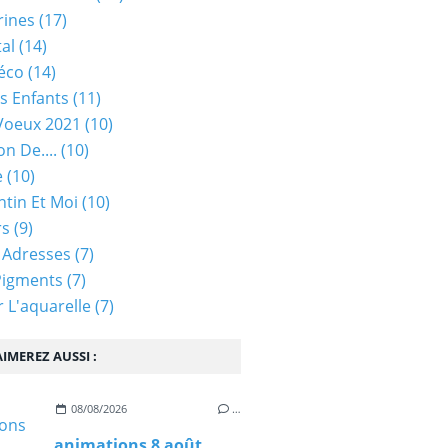
rines
(17)
tal
(14)
éco
(14)
s Enfants
(11)
Voeux 2021
(10)
on De....
(10)
e
(10)
ntin Et Moi
(10)
rs
(9)
 Adresses
(7)
Pigments
(7)
 L'aquarelle
(7)
IMEREZ AUSSI :
08/08/2026
…
animations 8 août