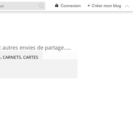
Connexion
+
Créer mon blog
découvrez mes aquarelles, mes tutoriels, mes coups de coeur lecture et artistes et autres envies de partage....Céline Castaingt-T.
, CARNETS, CARTES