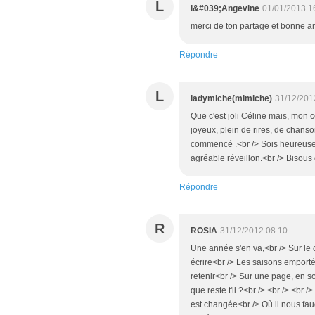
L
l&#039;Angevine
01/01/2013 1
merci de ton partage et bonne 
Répondre
L
ladymiche(mimiche)
31/12/201
Que c'est joli Céline mais, mon co
joyeux, plein de rires, de chanso
commencé .<br /> Sois heureuse
agréable réveillon.<br /> Bisous
Répondre
R
ROSIA
31/12/2012 08:10
Une année s'en va,<br /> Sur le 
écrire<br /> Les saisons emporté
retenir<br /> Sur une page, en so
que reste t'il ?<br /> <br /> <br 
est changée<br /> Où il nous fau