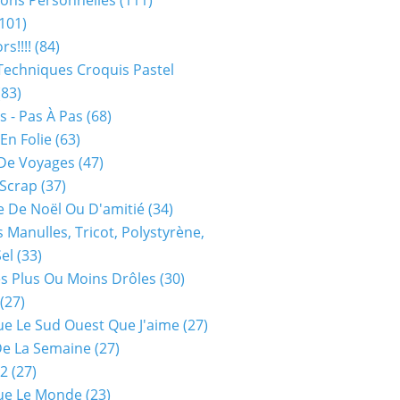
ions Personnelles
(111)
101)
rs!!!!
(84)
Techniques Croquis Pastel
83)
s - Pas À Pas
(68)
En Folie
(63)
De Voyages
(47)
 Scrap
(37)
 De Noël Ou D'amitié
(34)
s Manulles, Tricot, Polystyrène,
Sel
(33)
es Plus Ou Moins Drôles
(30)
(27)
ue Le Sud Ouest Que J'aime
(27)
De La Semaine
(27)
52
(27)
ue Le Monde
(23)