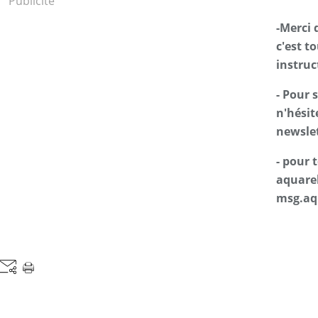
Publicité
-Merci 
c'est t
instruc
- Pour 
n'hésit
newslet
- pour
aquarel
msg.aq