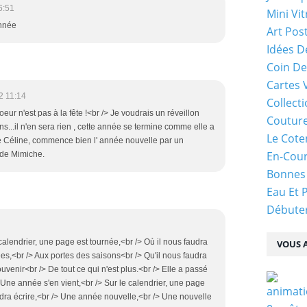
6:51
Mini Vit
année
Art Pos
Idées D
Coin De
Cartes 
2 11:14
Collecti
eur n'est pas à la fête !<br /> Je voudrais un réveillon
Coutur
ns...il n'en sera rien , cette année se termine comme elle a
Le Cote
 Céline, commence bien l' année nouvelle par un
En-Cou
 de Mimiche.
Bonnes
Eau Et 
Débuter
calendrier, une page est tournée,<br /> Où il nous faudra
VOUS A
es,<br /> Aux portes des saisons<br /> Qu'il nous faudra
uvenir<br /> De tout ce qui n'est plus.<br /> Elle a passé
/> Une année s'en vient,<br /> Sur le calendrier, une page
dra écrire,<br /> Une année nouvelle,<br /> Une nouvelle