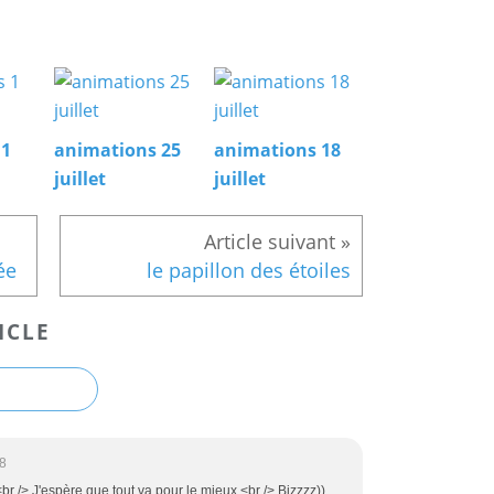
 1
animations 25
animations 18
juillet
juillet
ée
le papillon des étoiles
ICLE
8
br /> J'espère que tout va pour le mieux.<br /> Bizzzz))