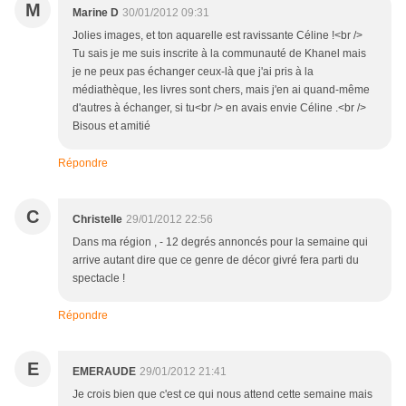
M
Marine D
30/01/2012 09:31
Jolies images, et ton aquarelle est ravissante Céline !<br />
Tu sais je me suis inscrite à la communauté de Khanel mais
je ne peux pas échanger ceux-là que j'ai pris à la
médiathèque, les livres sont chers, mais j'en ai quand-même
d'autres à échanger, si tu<br /> en avais envie Céline .<br />
Bisous et amitié
Répondre
C
Christelle
29/01/2012 22:56
Dans ma région , - 12 degrés annoncés pour la semaine qui
arrive autant dire que ce genre de décor givré fera parti du
spectacle !
Répondre
E
EMERAUDE
29/01/2012 21:41
Je crois bien que c'est ce qui nous attend cette semaine mais