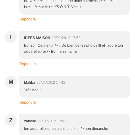
bravo<br /> je te souhaite une belle soirée<br /> <br /> ti
bo<br /> <br /> •-~·*'Ś Ő Ń Ŷ Á'*·~-•
Répondre
I
IDEES MAISON
29/01/2012 17:52
Bonsoir Céline<br /> ...De bien belles photos !!! et j'adore ton
aquarelle,<br /> Bonne semaine
Répondre
M
Malika
29/01/2012 17:42
Très beau!
Répondre
Z
zabelle
29/01/2012 17:01
ton aquarelle semble si réelle!!<br /> bon dimanche