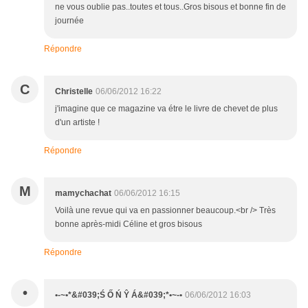
ne vous oublie pas..toutes et tous..Gros bisous et bonne fin de
journée
Répondre
C
Christelle
06/06/2012 16:22
j'imagine que ce magazine va étre le livre de chevet de plus
d'un artiste !
Répondre
M
mamychachat
06/06/2012 16:15
Voilà une revue qui va en passionner beaucoup.<br /> Très
bonne après-midi Céline et gros bisous
Répondre
•
•-~•*&#039;Ś Ő Ń Ŷ Á&#039;*•~-•
06/06/2012 16:03