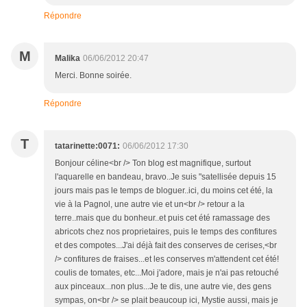
Répondre
M
Malika
06/06/2012 20:47
Merci. Bonne soirée.
Répondre
T
tatarinette:0071:
06/06/2012 17:30
Bonjour céline<br /> Ton blog est magnifique, surtout
l'aquarelle en bandeau, bravo..Je suis "satellisée depuis 15
jours mais pas le temps de bloguer..ici, du moins cet été, la
vie à la Pagnol, une autre vie et un<br /> retour a la
terre..mais que du bonheur..et puis cet été ramassage des
abricots chez nos proprietaires, puis le temps des confitures
et des compotes...J'ai déjà fait des conserves de cerises,<br
/> confitures de fraises...et les conserves m'attendent cet été!
coulis de tomates, etc...Moi j'adore, mais je n'ai pas retouché
aux pinceaux...non plus...Je te dis, une autre vie, des gens
sympas, on<br /> se plait beaucoup ici, Mystie aussi, mais je