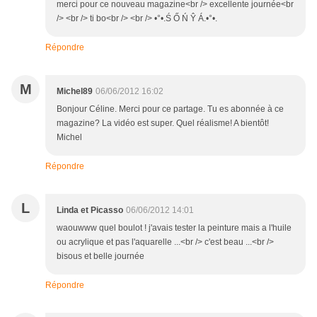
merci pour ce nouveau magazine<br /> excellente journée<br
/> <br /> ti bo<br /> <br /> •°•.Ś Ő Ń Ŷ Á.•°•.
Répondre
M
Michel89
06/06/2012 16:02
Bonjour Céline. Merci pour ce partage. Tu es abonnée à ce
magazine? La vidéo est super. Quel réalisme! A bientôt!
Michel
Répondre
L
Linda et Picasso
06/06/2012 14:01
waouwww quel boulot ! j'avais tester la peinture mais a l'huile
ou acrylique et pas l'aquarelle ...<br /> c'est beau ...<br />
bisous et belle journée
Répondre