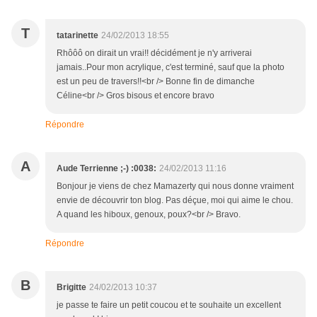
T
tatarinette
24/02/2013 18:55
Rhôôô on dirait un vrai!! décidément je n'y arriverai
jamais..Pour mon acrylique, c'est terminé, sauf que la photo
est un peu de travers!!<br /> Bonne fin de dimanche
Céline<br /> Gros bisous et encore bravo
Répondre
A
Aude Terrienne ;-) :0038:
24/02/2013 11:16
Bonjour je viens de chez Mamazerty qui nous donne vraiment
envie de découvrir ton blog. Pas déçue, moi qui aime le chou.
A quand les hiboux, genoux, poux?<br /> Bravo.
Répondre
B
Brigitte
24/02/2013 10:37
je passe te faire un petit coucou et te souhaite un excellent