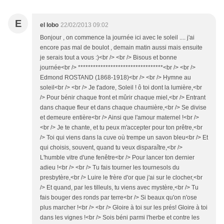
E
el lobo
22/02/2013 09:02
Bonjour , on commence la journée ici avec le soleil .... j'ai
encore pas mal de boulot , demain matin aussi mais ensuite
je serais tout a vous :)<br /> <br /> Bisous et bonne
journée<br /> **********************************<br /> <br />
Edmond ROSTAND (1868-1918)<br /> <br /> Hymne au
soleil<br /> <br /> Je t'adore, Soleil ! ô toi dont la lumière,<br
/> Pour bénir chaque front et mûrir chaque miel,<br /> Entrant
dans chaque fleur et dans chaque chaumière,<br /> Se divise
et demeure entière<br /> Ainsi que l'amour maternel !<br />
<br /> Je te chante, et tu peux m'accepter pour ton prêtre,<br
/> Toi qui viens dans la cuve où trempe un savon bleu<br /> Et
qui choisis, souvent, quand tu veux disparaître,<br />
L'humble vitre d'une fenêtre<br /> Pour lancer ton dernier
adieu !<br /> <br /> Tu fais tourner les tournesols du
presbytère,<br /> Luire le frère d'or que j'ai sur le clocher,<br
/> Et quand, par les tilleuls, tu viens avec mystère,<br /> Tu
fais bouger des ronds par terre<br /> Si beaux qu'on n'ose
plus marcher !<br /> <br /> Gloire à toi sur les prés! Gloire à toi
dans les vignes !<br /> Sois béni parmi l'herbe et contre les