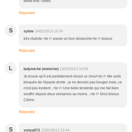
week-end ! bises
Répondre
S
sylvie
24/02/2013 10:34
très réaliste.<br /> passe un bon dimanche<br /> bisous
Répondre
L
ladymiche (mimiche)
23/02/2013 19:59
Je trouve qu'il est parfaitement réussi ce chou!<br /> Me voilà
bloquée de l'épaule droite , je ne devrais pas bouger mais, ce
n'est pas évident...<br /> Une belle tendinite qui me fait bien
souffrir depuis deux semaines au moins...<br /> Gros bisous
Céline.
Répondre
S
sonya972
22/02/2013 19:44