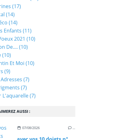
rines
(17)
tal
(14)
éco
(14)
s Enfants
(11)
Voeux 2021
(10)
on De....
(10)
e
(10)
ntin Et Moi
(10)
rs
(9)
 Adresses
(7)
Pigments
(7)
 L'aquarelle
(7)
IMEREZ AUSSI :
07/08/2026
…
avec vos 10 doigts n°97 - rappel