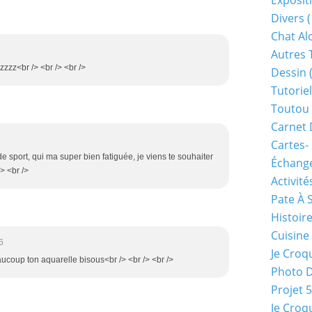
Exposit
Divers
(
Chat Alo
Autres 
zzz<br /> <br /> <br />
Dessin
(
Tutoriel
Toutou 
Carnet 
Cartes-
e sport, qui ma super bien fatiguée, je viens te souhaiter
Échange
> <br />
Activité
Pate À 
Histoir
Cuisine
6
Je Croq
eaucoup ton aquarelle bisous<br /> <br /> <br />
Photo 
Projet 
Je Croq