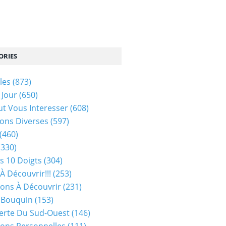
ORIES
les
(873)
 Jour
(650)
ut Vous Interesser
(608)
ons Diverses
(597)
(460)
(330)
s 10 Doigts
(304)
À Découvrir!!!
(253)
ions À Découvrir
(231)
 Bouquin
(153)
erte Du Sud-Ouest
(146)