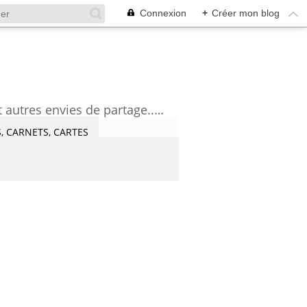
Connexion
+
Créer mon blog
découvrez mes aquarelles, mes tutoriels, mes coups de coeur lecture et artistes et autres envies de partage....Céline Castaingt-T.
, CARNETS, CARTES