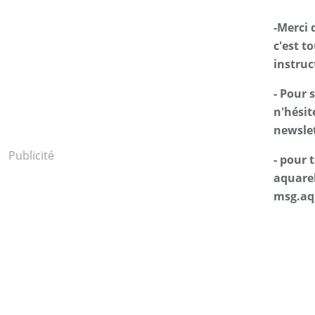
-Merci 
c'est t
instruc
- Pour 
n'hésit
newslet
Publicité
- pour
aquarel
msg.aq