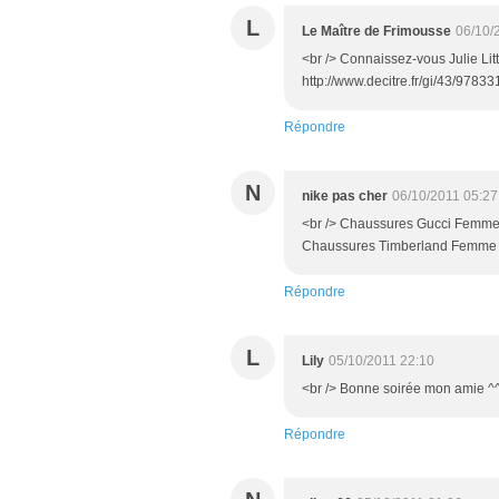
L
Le Maître de Frimousse
06/10/
<br /> Connaissez-vous Julie Litt
http://www.decitre.fr/gi/43/97833
Répondre
N
nike pas cher
06/10/2011 05:27
<br /> Chaussures Gucci Femme
Chaussures Timberland Femme 32
Répondre
L
Lily
05/10/2011 22:10
<br /> Bonne soirée mon amie ^^<
Répondre