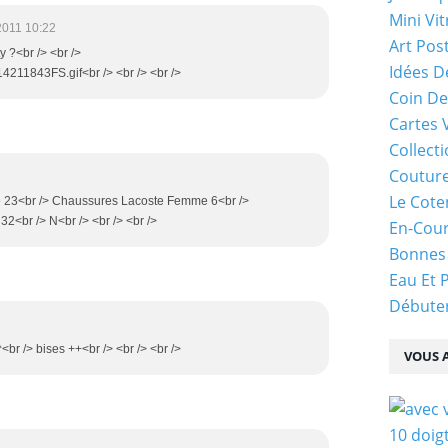
Mini Vit
2011 10:22
Art Pos
y ?<br /> <br />
Idées D
14211843FS.gif<br /> <br /> <br />
Coin De
Cartes 
Collecti
Coutur
Le Cote
 23<br /> Chaussures Lacoste Femme 6<br />
<br /> N<br /> <br /> <br />
En-Cou
Bonnes
Eau Et 
Débuter
br /> bises ++<br /> <br /> <br />
VOUS A