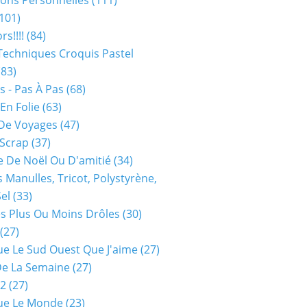
ions Personnelles
(111)
101)
rs!!!!
(84)
Techniques Croquis Pastel
83)
s - Pas À Pas
(68)
En Folie
(63)
De Voyages
(47)
 Scrap
(37)
 De Noël Ou D'amitié
(34)
s Manulles, Tricot, Polystyrène,
Sel
(33)
es Plus Ou Moins Drôles
(30)
(27)
ue Le Sud Ouest Que J'aime
(27)
De La Semaine
(27)
52
(27)
ue Le Monde
(23)