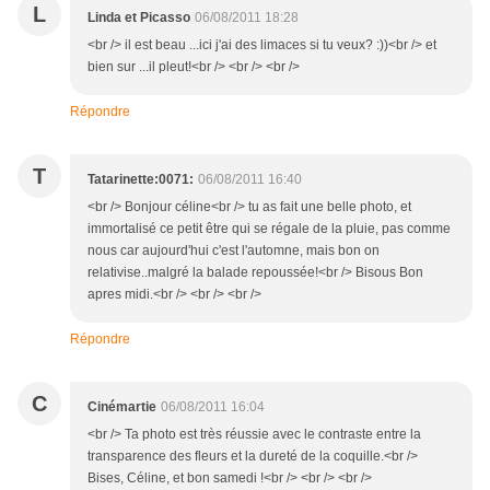
L
Linda et Picasso
06/08/2011 18:28
<br /> il est beau ...ici j'ai des limaces si tu veux? :))<br /> et
bien sur ...il pleut!<br /> <br /> <br />
Répondre
T
Tatarinette:0071:
06/08/2011 16:40
<br /> Bonjour céline<br /> tu as fait une belle photo, et
immortalisé ce petit être qui se régale de la pluie, pas comme
nous car aujourd'hui c'est l'automne, mais bon on
relativise..malgré la balade repoussée!<br /> Bisous Bon
apres midi.<br /> <br /> <br />
Répondre
C
Cinémartie
06/08/2011 16:04
<br /> Ta photo est très réussie avec le contraste entre la
transparence des fleurs et la dureté de la coquille.<br />
Bises, Céline, et bon samedi !<br /> <br /> <br />