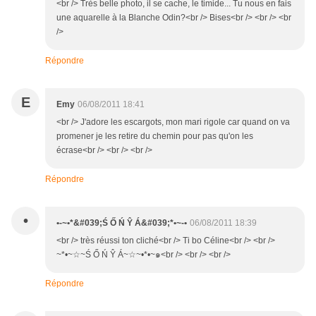
<br /> Très belle photo, il se cache, le timide... Tu nous en fais
une aquarelle à la Blanche Odin?<br /> Bises<br /> <br /> <br
/>
Répondre
E
Emy
06/08/2011 18:41
<br /> J'adore les escargots, mon mari rigole car quand on va
promener je les retire du chemin pour pas qu'on les
écrase<br /> <br /> <br />
Répondre
•
•-~•*&#039;Ś Ő Ń Ŷ Á&#039;*•~-•
06/08/2011 18:39
<br /> très réussi ton cliché<br /> Ti bo Céline<br /> <br />
~*•~☆~Ś Ő Ń Ŷ Á~☆~•*•~๑<br /> <br /> <br />
Répondre