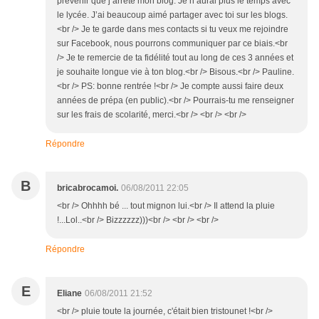
prévenir que j’arrête mon blog. Je n’aurai plus le temps avec
le lycée. J’ai beaucoup aimé partager avec toi sur les blogs.
<br /> Je te garde dans mes contacts si tu veux me rejoindre
sur Facebook, nous pourrons communiquer par ce biais.<br
/> Je te remercie de ta fidélité tout au long de ces 3 années et
je souhaite longue vie à ton blog.<br /> Bisous.<br /> Pauline.
<br /> PS: bonne rentrée !<br /> Je compte aussi faire deux
années de prépa (en public).<br /> Pourrais-tu me renseigner
sur les frais de scolarité, merci.<br /> <br /> <br />
Répondre
B
bricabrocamoi.
06/08/2011 22:05
<br /> Ohhhh bé ... tout mignon lui.<br /> Il attend la pluie
!...Lol..<br /> Bizzzzzz)))<br /> <br /> <br />
Répondre
E
Eliane
06/08/2011 21:52
<br /> pluie toute la journée, c'était bien tristounet !<br />