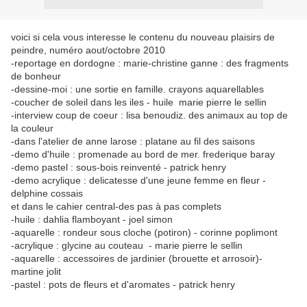
voici si cela vous interesse le contenu du nouveau plaisirs de
peindre, numéro aout/octobre 2010
-reportage en dordogne : marie-christine ganne : des fragments
de bonheur
-dessine-moi : une sortie en famille. crayons aquarellables
-coucher de soleil dans les iles - huile marie pierre le sellin
-interview coup de coeur : lisa benoudiz. des animaux au top de
la couleur
-dans l'atelier de anne larose : platane au fil des saisons
-demo d'huile : promenade au bord de mer. frederique baray
-demo pastel : sous-bois reinventé - patrick henry
-demo acrylique : delicatesse d'une jeune femme en fleur -
delphine cossais
et dans le cahier central-des pas à pas complets
-huile : dahlia flamboyant - joel simon
-aquarelle : rondeur sous cloche (potiron) - corinne poplimont
-acrylique : glycine au couteau - marie pierre le sellin
-aquarelle : accessoires de jardinier (brouette et arrosoir)-
martine jolit
-pastel : pots de fleurs et d'aromates - patrick henry