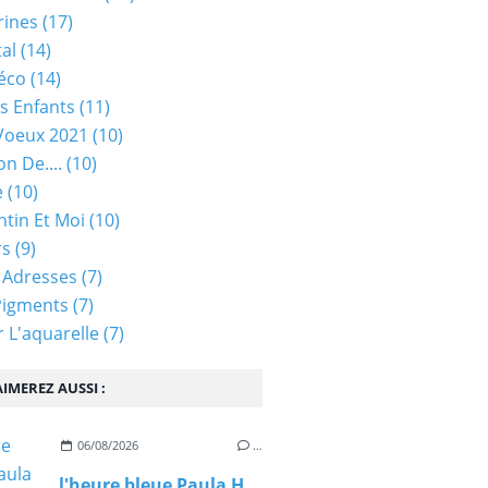
rines
(17)
tal
(14)
éco
(14)
s Enfants
(11)
Voeux 2021
(10)
on De....
(10)
e
(10)
ntin Et Moi
(10)
rs
(9)
 Adresses
(7)
Pigments
(7)
 L'aquarelle
(7)
IMEREZ AUSSI :
06/08/2026
…
l'heure bleue Paula Hawkins