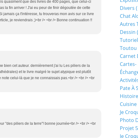
Exposit
 lis quasiment que des livres de 400 pages, que celui-ci
Divers
(
pas la fin arriver ! J'ai eu peur de finir dégoutée de cette
> Si jamais ça t'intéresse, tu trouveras mon avis sur ce livre
Chat Alo
rticle, je reviendrais ;)<br /> <br /> Bonne continuation !!
Autres 
Dessin
(
Tutoriel
Toutou 
Carnet 
Cartes-
e bien cet auteur. dernièrement j'ai lu Les piliers de la
Échange
hédrales) et le livre malgré le sujet atypique est plutôt
e note celui-là que je ne connaissais pas.<br /> <br /> <br
Activité
Pate À 
Histoir
Cuisine
Je Croq
Photo 
teur "des piliers de la terre"! bonne journée<br /> <br /> <br
Projet 
Je Croq