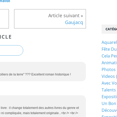
maldi
Gaujacq
CATÉG
ICLE
Aquarel
Fête Du
Cela Pe
Animati
Photos
iliers de la terre" ??? Excellent roman historique !
Videos
Avec Vo
Talents 
Exposit
Un Bon
livre : il change totalement des autres livres du genre et
Découv
le ni compliquée, mais totalement originale...<br /> <br />