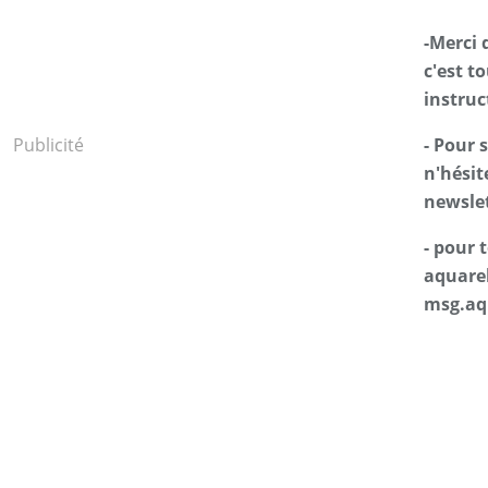
-Merci 
c'est t
instruc
Publicité
- Pour 
n'hésit
newslet
- pour
aquarel
msg.aq