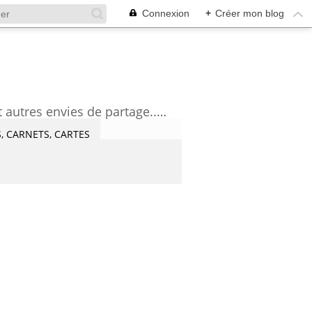
Connexion
+
Créer mon blog
découvrez mes aquarelles, mes tutoriels, mes coups de coeur lecture et artistes et autres envies de partage....Céline Castaingt-T.
, CARNETS, CARTES