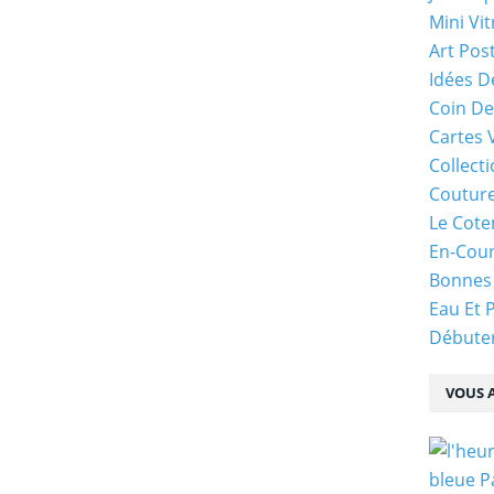
Mini Vit
Art Pos
Idées D
Coin De
Cartes 
Collecti
Coutur
Le Cote
En-Cou
Bonnes
Eau Et 
Débuter
VOUS A