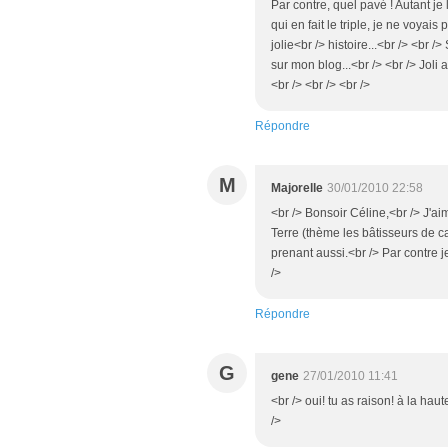
Par contre, quel pavé ! Autant je
qui en fait le triple, je ne voyais 
jolie<br /> histoire...<br /> <br /
sur mon blog...<br /> <br /> Joli a
<br /> <br /> <br />
Répondre
M
Majorelle
30/01/2010 22:58
<br /> Bonsoir Céline,<br /> J'aim
Terre (thème les bâtisseurs de cat
prenant aussi.<br /> Par contre j
/>
Répondre
G
gene
27/01/2010 11:41
<br /> oui! tu as raison! à la hau
/>