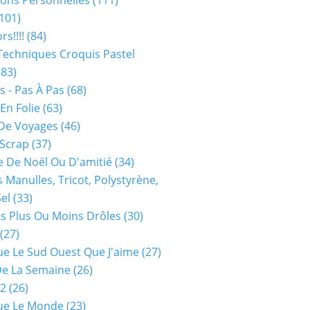
ions Personnelles
(111)
101)
rs!!!!
(84)
Techniques Croquis Pastel
83)
s - Pas À Pas
(68)
En Folie
(63)
De Voyages
(46)
 Scrap
(37)
 De Noël Ou D'amitié
(34)
s Manulles, Tricot, Polystyrène,
Sel
(33)
es Plus Ou Moins Drôles
(30)
(27)
ue Le Sud Ouest Que J'aime
(27)
De La Semaine
(26)
52
(26)
ue Le Monde
(23)