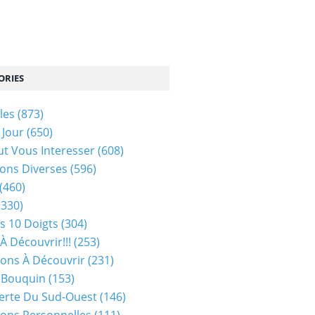
ORIES
les
(873)
 Jour
(650)
ut Vous Interesser
(608)
ons Diverses
(596)
(460)
(330)
s 10 Doigts
(304)
À Découvrir!!!
(253)
ions À Découvrir
(231)
 Bouquin
(153)
erte Du Sud-Ouest
(146)