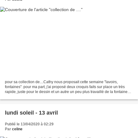
pour sa collection de....Cathy nous proposait cette semaine "lavoirs,
fontaines". pour ma part, j'ai proposé deux croquis faits sur place un très
rapide, juste pour le dessin et un autre un peu plus travaillé de la fontaine
que l'on peut admirer sur la...
lundi soleil - 13 avril
Publié le 13/04/2020 à 02:29
Par
celine