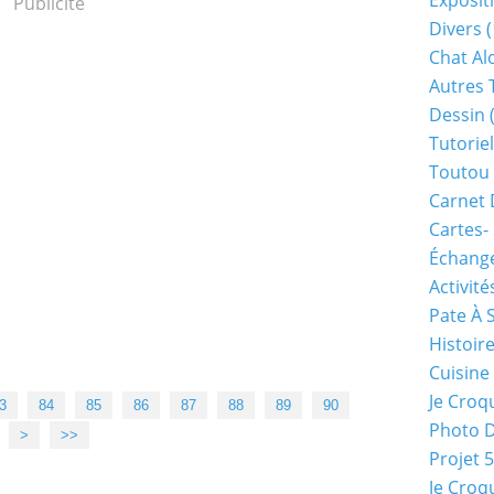
Exposit
Publicité
Divers
(
Chat Alo
Autres 
Dessin
(
Tutoriel
Toutou 
Carnet 
Cartes-
Échange
Activité
Pate À 
Histoir
Cuisine
Je Croq
100
3
84
85
86
87
88
89
90
Photo 
>
>>
Projet 
Je Croq