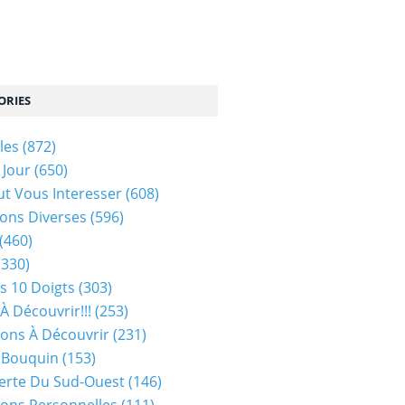
ORIES
les
(872)
 Jour
(650)
ut Vous Interesser
(608)
ons Diverses
(596)
(460)
(330)
s 10 Doigts
(303)
À Découvrir!!!
(253)
ions À Découvrir
(231)
 Bouquin
(153)
erte Du Sud-Ouest
(146)