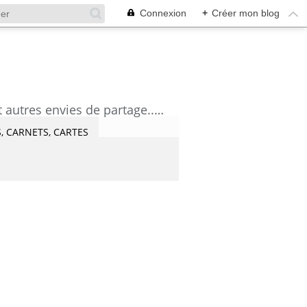
Connexion
+
Créer mon blog
découvrez mes aquarelles, mes tutoriels, mes coups de coeur lecture et artistes et autres envies de partage....Céline Castaingt-T.
, CARNETS, CARTES