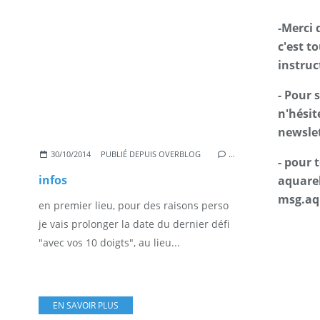
-Merci 
c'est t
instruc
- Pour 
n'hésit
newslet
30/10/2014
PUBLIÉ DEPUIS OVERBLOG
…
- pour
infos
aquarel
msg.aq
en premier lieu, pour des raisons perso
je vais prolonger la date du dernier défi
"avec vos 10 doigts", au lieu...
EN SAVOIR PLUS