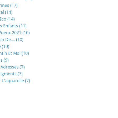
rines
(17)
tal
(14)
éco
(14)
s Enfants
(11)
Voeux 2021
(10)
on De....
(10)
e
(10)
ntin Et Moi
(10)
rs
(9)
 Adresses
(7)
Pigments
(7)
 L'aquarelle
(7)