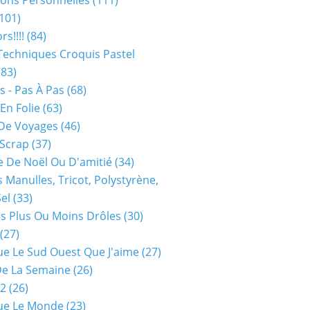
ions Personnelles
(111)
101)
rs!!!!
(84)
Techniques Croquis Pastel
83)
s - Pas À Pas
(68)
En Folie
(63)
De Voyages
(46)
 Scrap
(37)
 De Noël Ou D'amitié
(34)
s Manulles, Tricot, Polystyrène,
Sel
(33)
es Plus Ou Moins Drôles
(30)
(27)
ue Le Sud Ouest Que J'aime
(27)
De La Semaine
(26)
52
(26)
ue Le Monde
(23)