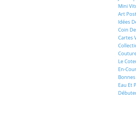
Mini Vit
Art Pos
Idées D
Coin De
Cartes 
Collecti
Coutur
Le Cote
En-Cou
Bonnes
Eau Et 
Débuter