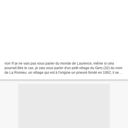
non !!! je ne vais pas vous parler du monde de Laurence, même si cela
pourrait être le cas. je vais vous parler d'un petit village du Gers (32) du nom
de La Romieu. un village qui est à l'origine un prieuré fondé en 1062, il se
situe sur le chemin de...