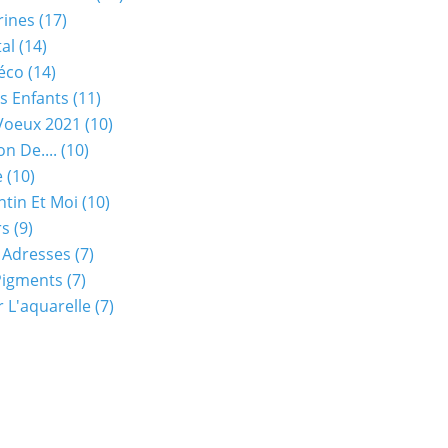
rines
(17)
tal
(14)
éco
(14)
s Enfants
(11)
Voeux 2021
(10)
on De....
(10)
e
(10)
ntin Et Moi
(10)
rs
(9)
 Adresses
(7)
Pigments
(7)
 L'aquarelle
(7)