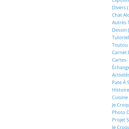
Exposit
Divers
(
Chat Alo
Autres 
Dessin
(
Tutoriel
Toutou 
Carnet 
Cartes-
Échange
Activité
Pate À 
Histoir
Cuisine
Je Croq
Photo 
Projet 
Je Croq