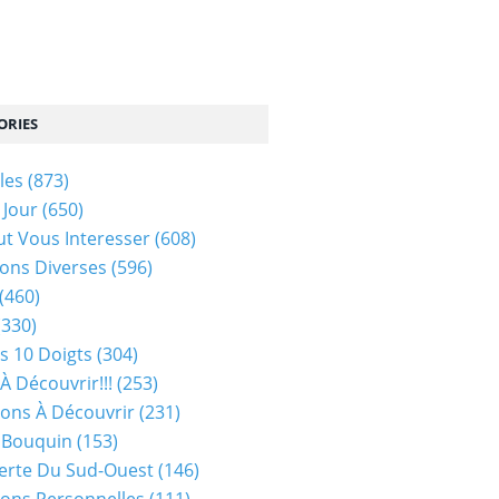
ORIES
les
(873)
 Jour
(650)
ut Vous Interesser
(608)
ons Diverses
(596)
(460)
(330)
s 10 Doigts
(304)
À Découvrir!!!
(253)
ions À Découvrir
(231)
 Bouquin
(153)
erte Du Sud-Ouest
(146)