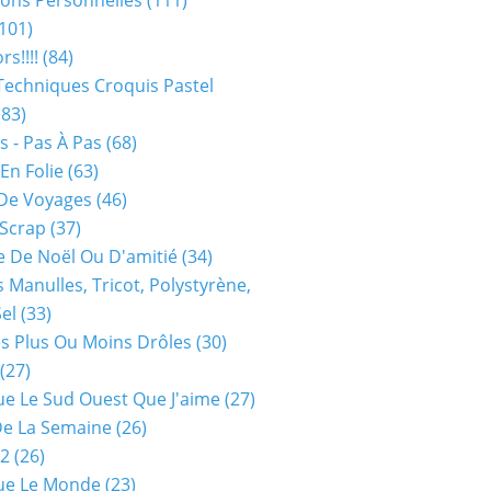
ions Personnelles
(111)
101)
rs!!!!
(84)
Techniques Croquis Pastel
83)
s - Pas À Pas
(68)
En Folie
(63)
De Voyages
(46)
 Scrap
(37)
 De Noël Ou D'amitié
(34)
s Manulles, Tricot, Polystyrène,
Sel
(33)
es Plus Ou Moins Drôles
(30)
(27)
ue Le Sud Ouest Que J'aime
(27)
De La Semaine
(26)
52
(26)
ue Le Monde
(23)