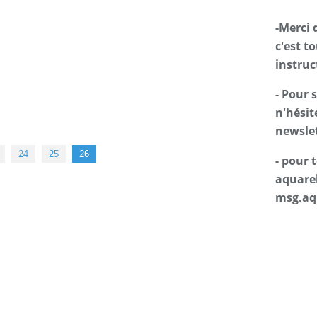
-Merci 
c'est t
instruc
- Pour 
n'hésit
newslet
24
25
26
- pour
aquarel
msg.aq