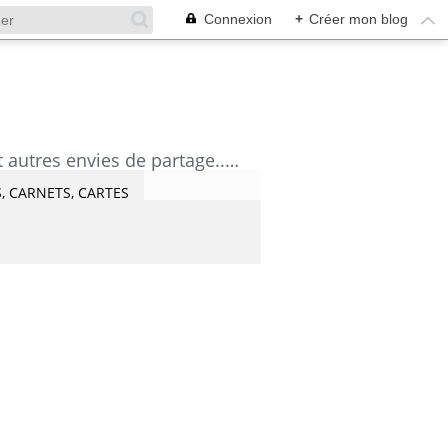
Connexion
+
Créer mon blog
découvrez mes aquarelles, mes tutoriels, mes coups de coeur lecture et artistes et autres envies de partage....Céline Castaingt-T.
, CARNETS, CARTES