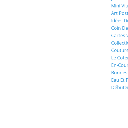
Mini Vit
Art Pos
Idées D
Coin De
Cartes 
Collecti
Coutur
Le Cote
En-Cou
Bonnes
Eau Et 
Débuter