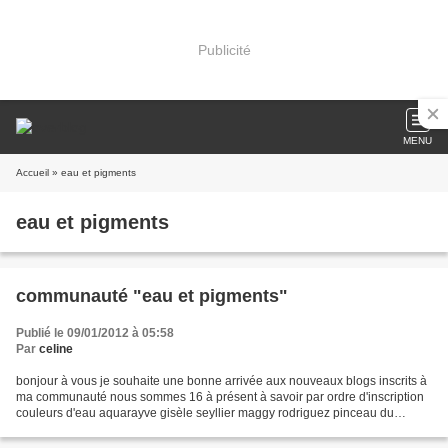
Publicité
MENU
Accueil
» eau et pigments
eau et pigments
communauté "eau et pigments"
Publié le 09/01/2012 à 05:58
Par
celine
bonjour à vous je souhaite une bonne arrivée aux nouveaux blogs inscrits à
ma communauté nous sommes 16 à présent à savoir par ordre d'inscription
couleurs d'eau aquarayve gisèle seyllier maggy rodriguez pinceau du
kercorb dessin au crayon et à l'aquarelle...