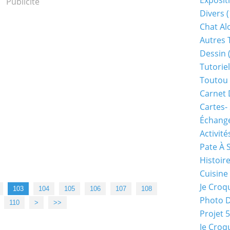
Exposit
Publicité
Divers
(
Chat Alo
Autres 
Dessin
(
Tutoriel
Toutou 
Carnet 
Cartes-
Échange
Activité
Pate À 
Histoir
Cuisine
Je Croq
103
104
105
106
107
108
Photo 
120
130
140
150
160
110
>
>>
Projet 
Je Croq