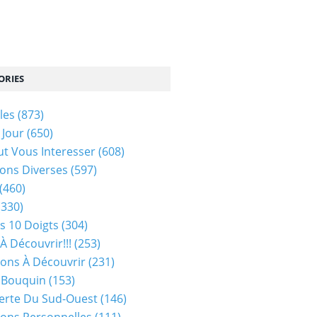
ORIES
les
(873)
 Jour
(650)
ut Vous Interesser
(608)
ons Diverses
(597)
(460)
(330)
s 10 Doigts
(304)
À Découvrir!!!
(253)
ions À Découvrir
(231)
 Bouquin
(153)
erte Du Sud-Ouest
(146)