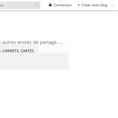
Connexion
+
Créer mon blog
découvrez mes aquarelles, mes tutoriels, mes coups de coeur lecture et artistes et autres envies de partage....Céline Castaingt-T.
, CARNETS, CARTES