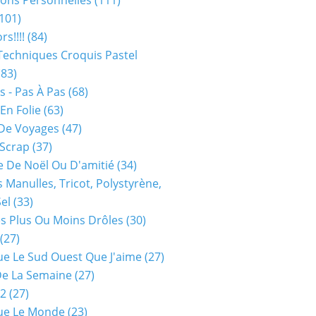
ions Personnelles
(111)
101)
rs!!!!
(84)
Techniques Croquis Pastel
83)
s - Pas À Pas
(68)
En Folie
(63)
De Voyages
(47)
 Scrap
(37)
 De Noël Ou D'amitié
(34)
s Manulles, Tricot, Polystyrène,
Sel
(33)
es Plus Ou Moins Drôles
(30)
(27)
ue Le Sud Ouest Que J'aime
(27)
De La Semaine
(27)
52
(27)
ue Le Monde
(23)