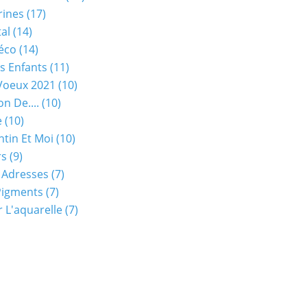
rines
(17)
tal
(14)
éco
(14)
s Enfants
(11)
Voeux 2021
(10)
on De....
(10)
e
(10)
ntin Et Moi
(10)
rs
(9)
 Adresses
(7)
Pigments
(7)
 L'aquarelle
(7)