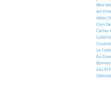
Mini Vit
Art Pos
Idées D
Coin De
Cartes 
Collecti
Coutur
Le Cote
En-Cou
Bonnes
Eau Et 
Débuter