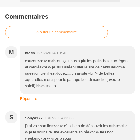
Commentaires
Ajouter un commentaire
M
mado
12/07/2014 19:50
coucou<br /> mais oui ça nous a plu tes petits bateaux légers
et colorés<br /> je suis allée visiter le site de denis delorme
question ciel il est doué...... un artiste <br /> de belles
aquarelles merci pour le partage bon dimanche (avec le
soleil) bises mado
Répondre
S
Sonya972
11/07/2014 23:36
j'irai voir son lien<br /> c'est bien de découvrir les artistes<br
/> je te souhaite une excellente soirée<br /> très bon
weekend<br /> gros bisous