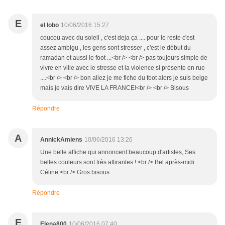
E
el lobo
10/06/2016 15:27
coucou avec du soleil , c'est deja ça .... pour le reste c'est
assez ambigu , les gens sont stresser , c'est le début du
ramadan et aussi le foot ...<br /> <br /> pas toujours simple de
vivre en ville avec le stresse et la violence si présente en rue
....<br /> <br /> bon allez je me fiche du foot alors je suis belge
mais je vais dire VIVE LA FRANCE!<br /> <br /> Bisous
Répondre
A
AnnickAmiens
10/06/2016 13:26
Une belle affiche qui annoncent beaucoup d'artistes, Ses
belles couleurs sont très attirantes ! <br /> Bel après-midi
Céline <br /> Gros bisous
Répondre
E
Elena800
10/06/2016 07:40