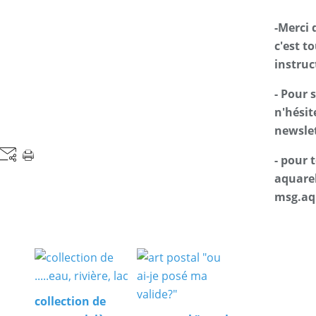
-Merci 
c'est t
instruc
- Pour 
n'hésit
newslet
- pour
aquarel
msg.aq
collection de