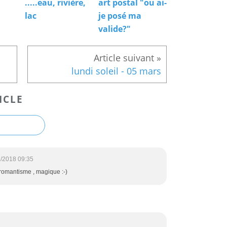
.....eau, rivière,
art postal "ou ai-
lac
je posé ma
valide?"
lundi soleil - 05 mars
ICLE
/2018 09:35
romantisme , magique :-)