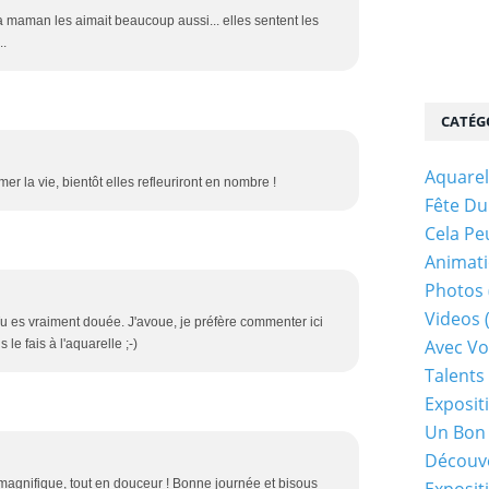
ma maman les aimait beaucoup aussi... elles sentent les
..
CATÉG
Aquarel
imer la vie, bientôt elles refleuriront en nombre !
Fête Du
Cela Pe
Animati
Photos
Videos
Tu es vraiment douée. J'avoue, je préfère commenter ici
Avec Vo
us le fais à l'aquarelle ;-)
Talents 
Exposit
Un Bon
Découv
magnifique, tout en douceur ! Bonne journée et bisous