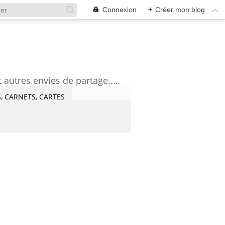
Connexion
+
Créer mon blog
découvrez mes aquarelles, mes tutoriels, mes coups de coeur lecture et artistes et autres envies de partage....Céline Castaingt-T.
, CARNETS, CARTES