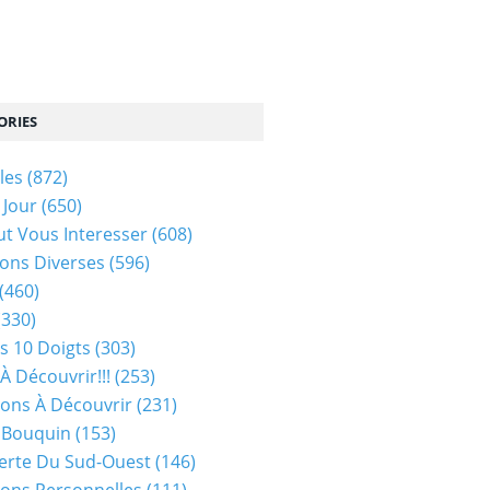
ORIES
les
(872)
 Jour
(650)
ut Vous Interesser
(608)
ons Diverses
(596)
(460)
(330)
s 10 Doigts
(303)
À Découvrir!!!
(253)
ions À Découvrir
(231)
 Bouquin
(153)
erte Du Sud-Ouest
(146)