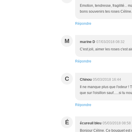
Emotion, tendresse, fragilité... 
bons souvenirs tes roses Céline.
Répondre
M
marine D
07/03/2018 08:32
C'est joli, aimer les roses c'est a
Répondre
C
Chinou
05/03/2018 16:44
Il ne manque plus que l'odeur ! 
que sur l'oisillon sauf......si tu no
Répondre
É
écureuil bleu
05/03/2018 08:58
Bonjour Céline. Ce bouquet est 