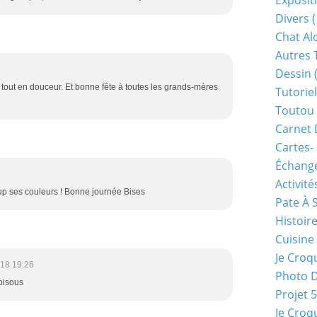
Exposit
Divers
(
Chat Alo
Autres 
Dessin
(
n tout en douceur. Et bonne fête à toutes les grands-mères
Tutoriel
Toutou 
Carnet 
Cartes-
Échange
Activité
oup ses couleurs ! Bonne journée Bises
Pate À 
Histoir
Cuisine
Je Croq
18 19:26
Photo 
bisous
Projet 
Je Croq