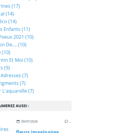
rines
(17)
tal
(14)
éco
(14)
s Enfants
(11)
Voeux 2021
(10)
on De....
(10)
e
(10)
ntin Et Moi
(10)
rs
(9)
 Adresses
(7)
Pigments
(7)
 L'aquarelle
(7)
IMEREZ AUSSI :
30/07/2026
…
fleurs imaginaires