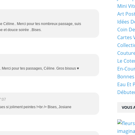
Mini Vit
Art Pos
Idées D
ose Céline.. Merci pour tes nombreux passage, suis
Coin De
 et douce soirée ..Bises.
Cartes 
Collecti
Coutur
Le Cote
En-Cou
n. Merci pour tes passages, Céline. Gros bisous ♥
Bonnes
Eau Et 
Débuter
7:07
VOUS A
oses si joliment peintes !<br /> Bises, Josiane