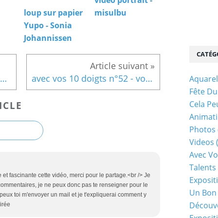
loup sur papier
misulbu
Yupo - Sonia
Johannissen
CATÉG
le rugby, la coupe du Monde et les emblêmes
avec vos 10 doigts n°52 - vos participations
Aquarel
Fête Du
Cela Pe
ICLE
Animati
Photos
Videos
Avec Vo
Talents 
et fascinante cette vidéo, merci pour le partage.<br /> Je
Exposit
commentaires, je ne peux donc pas te renseigner pour le
Un Bon
u peux toi m'envoyer un mail et je t'expliquerai comment y
Découv
irée