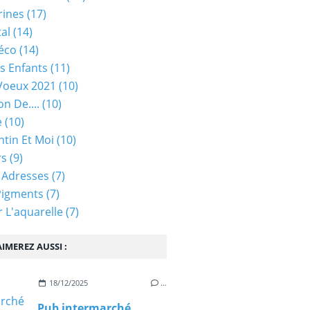
rines
(17)
tal
(14)
éco
(14)
s Enfants
(11)
Voeux 2021
(10)
on De....
(10)
e
(10)
ntin Et Moi
(10)
rs
(9)
 Adresses
(7)
Pigments
(7)
 L'aquarelle
(7)
IMEREZ AUSSI :
18/12/2025
…
Pub intermarché