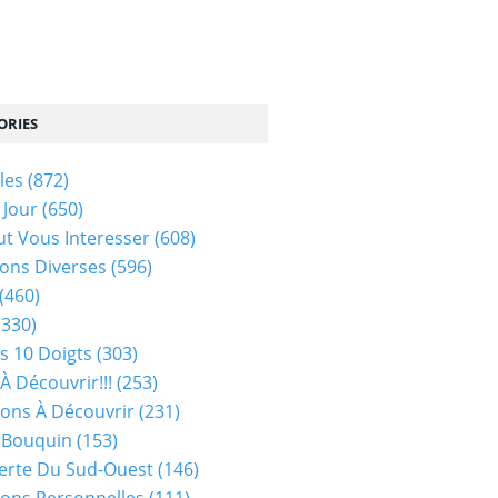
ORIES
les
(872)
 Jour
(650)
ut Vous Interesser
(608)
ons Diverses
(596)
(460)
(330)
s 10 Doigts
(303)
À Découvrir!!!
(253)
ions À Découvrir
(231)
 Bouquin
(153)
erte Du Sud-Ouest
(146)