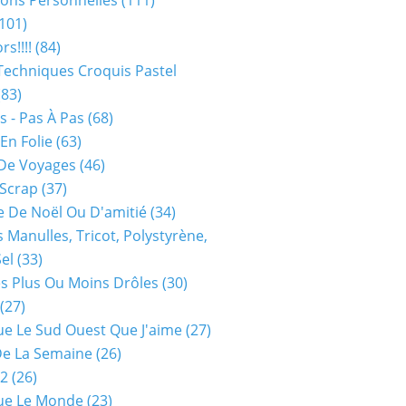
ions Personnelles
(111)
101)
rs!!!!
(84)
Techniques Croquis Pastel
83)
s - Pas À Pas
(68)
En Folie
(63)
De Voyages
(46)
 Scrap
(37)
 De Noël Ou D'amitié
(34)
s Manulles, Tricot, Polystyrène,
Sel
(33)
es Plus Ou Moins Drôles
(30)
(27)
ue Le Sud Ouest Que J'aime
(27)
De La Semaine
(26)
52
(26)
ue Le Monde
(23)