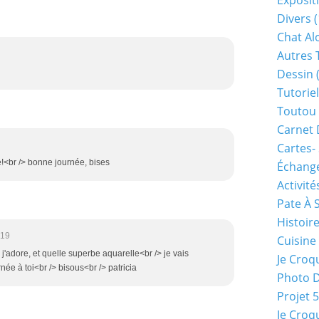
Exposit
Divers
(
Chat Alo
Autres 
Dessin
(
Tutoriel
Toutou 
Carnet 
Cartes-
e!<br /> bonne journée, bises
Échange
Activité
Pate À 
Histoir
:19
Cuisine
 j'adore, et quelle superbe aquarelle<br /> je vais
Je Croq
née à toi<br /> bisous<br /> patricia
Photo 
Projet 
Je Croq