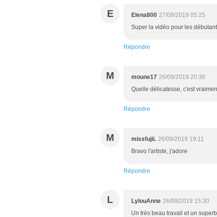
E
Elena800
27/09/2019 05:25
Super la vidéo pour les débutant
Répondre
M
moune17
26/09/2019 20:30
Quelle délicatesse, c'est vraime
Répondre
M
missfujii.
26/09/2019 19:11
Bravo l'artiste, j'adore
Répondre
L
LylouAnne
26/09/2019 15:30
Un très beau travail et un super