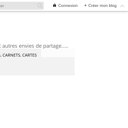
Connexion
+
Créer mon blog
découvrez mes aquarelles, mes tutoriels, mes coups de coeur lecture et artistes et autres envies de partage....Céline Castaingt-T.
, CARNETS, CARTES