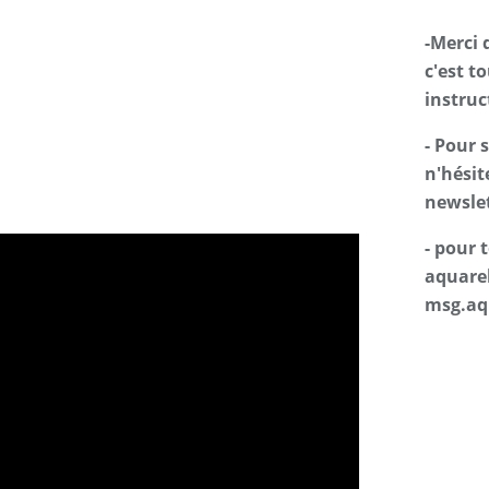
-Merci 
c'est t
instruc
- Pour 
n'hésit
newslet
- pour
aquarel
msg.aq