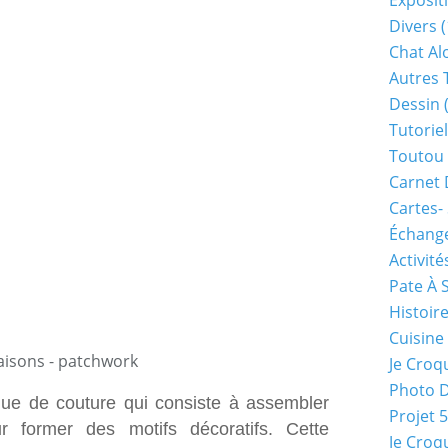
Exposit
Divers
(
Chat Alo
Autres 
Dessin
(
Tutoriel
Toutou 
Carnet 
Cartes-
Échange
Activité
Pate À 
Histoir
Cuisine
saisons - patchwork
Je Croq
Photo 
ue de couture qui consiste à assembler
Projet 
 former des motifs décoratifs. Cette
Je Croq