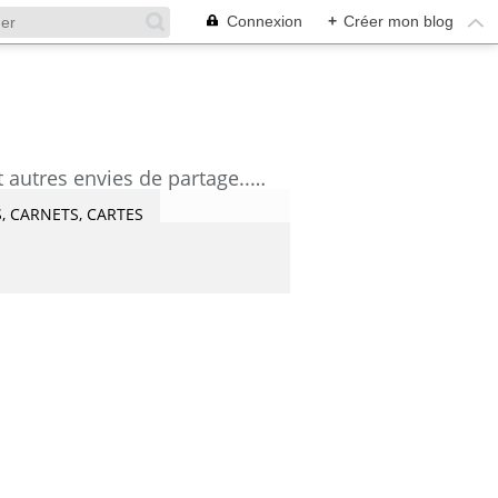
Connexion
+
Créer mon blog
découvrez mes aquarelles, mes tutoriels, mes coups de coeur lecture et artistes et autres envies de partage....Céline Castaingt-T.
, CARNETS, CARTES