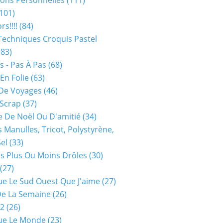
ions Personnelles
(111)
101)
rs!!!!
(84)
Techniques Croquis Pastel
83)
s - Pas À Pas
(68)
En Folie
(63)
De Voyages
(46)
 Scrap
(37)
 De Noël Ou D'amitié
(34)
s Manulles, Tricot, Polystyrène,
Sel
(33)
es Plus Ou Moins Drôles
(30)
(27)
ue Le Sud Ouest Que J'aime
(27)
De La Semaine
(26)
52
(26)
ue Le Monde
(23)