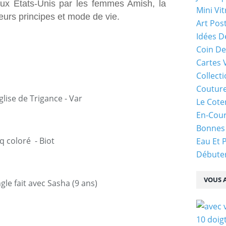
aux Etats-Unis par les femmes Amish, la
Mini Vit
eurs principes et mode de vie.
Art Pos
Idées D
Coin De
Cartes 
Collecti
Coutur
glise de Trigance - Var
Le Cote
En-Cou
Bonnes
q coloré - Biot
Eau Et 
Débuter
VOUS A
le fait avec Sasha (9 ans)