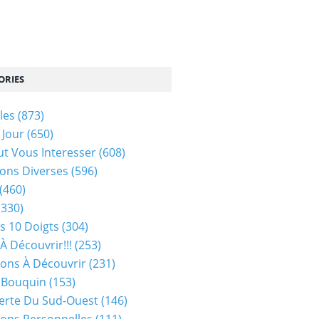
ORIES
les
(873)
 Jour
(650)
ut Vous Interesser
(608)
ons Diverses
(596)
(460)
(330)
s 10 Doigts
(304)
À Découvrir!!!
(253)
ions À Découvrir
(231)
 Bouquin
(153)
erte Du Sud-Ouest
(146)