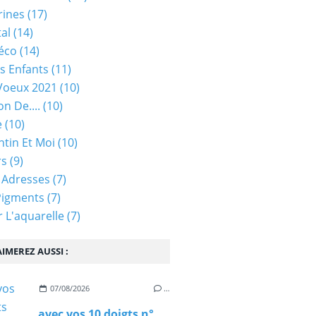
rines
(17)
tal
(14)
éco
(14)
s Enfants
(11)
Voeux 2021
(10)
on De....
(10)
e
(10)
ntin Et Moi
(10)
rs
(9)
 Adresses
(7)
Pigments
(7)
 L'aquarelle
(7)
IMEREZ AUSSI :
07/08/2026
…
avec vos 10 doigts n°97 - rappel