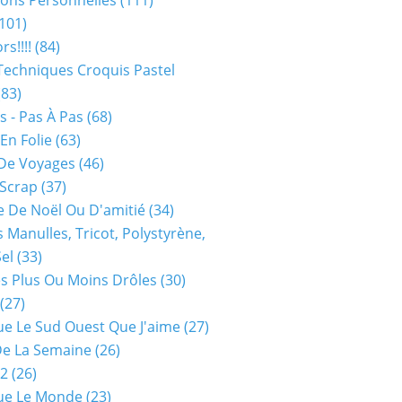
ions Personnelles
(111)
101)
rs!!!!
(84)
Techniques Croquis Pastel
83)
s - Pas À Pas
(68)
En Folie
(63)
De Voyages
(46)
 Scrap
(37)
 De Noël Ou D'amitié
(34)
s Manulles, Tricot, Polystyrène,
Sel
(33)
es Plus Ou Moins Drôles
(30)
(27)
ue Le Sud Ouest Que J'aime
(27)
De La Semaine
(26)
52
(26)
ue Le Monde
(23)