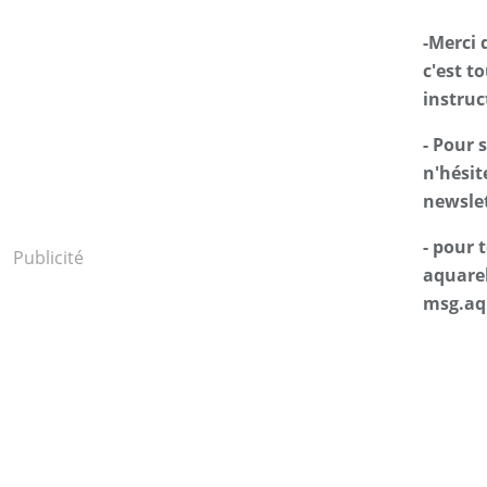
-Merci 
c'est t
instruc
- Pour 
n'hésit
newslet
- pour
Publicité
aquarel
msg.aq