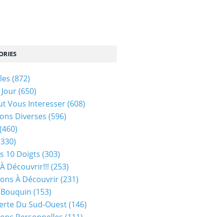
ORIES
les
(872)
 Jour
(650)
ut Vous Interesser
(608)
ons Diverses
(596)
(460)
(330)
s 10 Doigts
(303)
À Découvrir!!!
(253)
ions À Découvrir
(231)
 Bouquin
(153)
erte Du Sud-Ouest
(146)