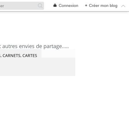
Connexion
+
Créer mon blog
découvrez mes aquarelles, mes tutoriels, mes coups de coeur lecture et artistes et autres envies de partage....Céline Castaingt-T.
, CARNETS, CARTES