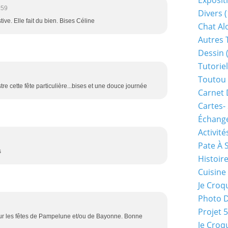
Exposit
:59
Divers
(
tive. Elle fait du bien. Bises Céline
Chat Alo
Autres 
Dessin
(
Tutoriel
Toutou 
ustre cette fête particulière...bises et une douce journée
Carnet 
Cartes-
Échange
Activité
Pate À 
s
Histoir
Cuisine
Je Croq
Photo 
Projet 
pour les fêtes de Pampelune et/ou de Bayonne. Bonne
Je Croq