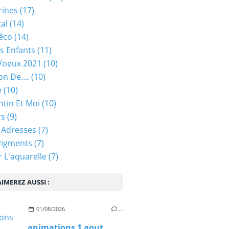
rines
(17)
tal
(14)
éco
(14)
s Enfants
(11)
Voeux 2021
(10)
on De....
(10)
e
(10)
ntin Et Moi
(10)
rs
(9)
 Adresses
(7)
Pigments
(7)
 L'aquarelle
(7)
IMEREZ AUSSI :
01/08/2026
…
animations 1 aout