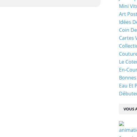
Mini Vit
Art Pos
Idées D
Coin De
Cartes 
Collecti
Coutur
Le Cote
En-Cou
Bonnes
Eau Et 
Débuter
VOUS A