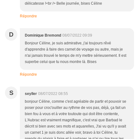
délicatesse !<br /> Belle journée, bises Céline
Répondre
D
Dominique Bremond
08/07/2022 09:09
Bonjour Céline, je suis admirative, j'ai toujours rêvé
d'apprendre à faire des carnet de voyage ou autre, mais je
n'ai jamais trouvé le temps de m'y mettre sérieusement. Il est
superbe celui que tu nous montre là. Bises
Répondre
S
seyller
08/07/2022 08:55
bonjour Céline, comme c'est agréable de partir et pouvoir se
poser pour croc'ouiller au rythme de vos pas, déjà, ça fait un
bien fou à vous et à votre toutoute qui doit être contente,
L'Aubrac est vraiment magnifique, c'est vrai que Barbad le
décrit si bien avec ses mots et aquarelles, J'ai vu qu'il y avait
un carnet 1 je suis donc allée voir, bravo à toi Céline, tu
prends du plaisir à faire et à partager, je n'ai pu lire tous les