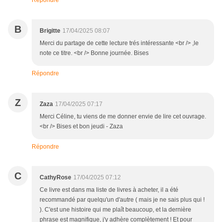
Répondre
B
Brigitte
17/04/2025 08:07
Merci du partage de cette lecture trés intéressante <br /> ,le
note ce titre. <br /> Bonne journée. Bises
Répondre
Z
Zaza
17/04/2025 07:17
Merci Céline, tu viens de me donner envie de lire cet ouvrage.
<br /> Bises et bon jeudi - Zaza
Répondre
C
CathyRose
17/04/2025 07:12
Ce livre est dans ma liste de livres à acheter, il a été
recommandé par quelqu'un d'autre ( mais je ne sais plus qui !
). C'est une histoire qui me plaît beaucoup, et la dernière
phrase est magnifique, j'y adhère complètement ! Et pour