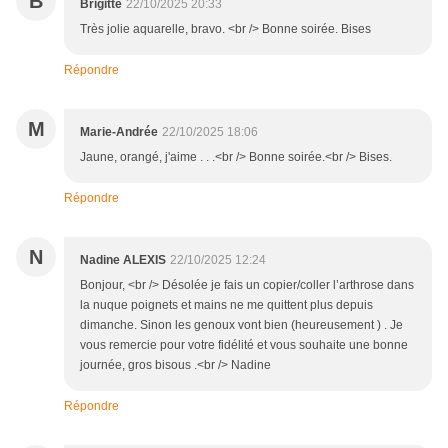
B
Brigitte
22/10/2025 20:33
Très jolie aquarelle, bravo. <br /> Bonne soirée. Bises
Répondre
M
Marie-Andrée
22/10/2025 18:06
Jaune, orangé, j'aime . . .<br /> Bonne soirée.<br /> Bises.
Répondre
N
Nadine ALEXIS
22/10/2025 12:24
Bonjour, <br /> Désolée je fais un copier/coller l’arthrose dans
la nuque poignets et mains ne me quittent plus depuis
dimanche. Sinon les genoux vont bien (heureusement ) . Je
vous remercie pour votre fidélité et vous souhaite une bonne
journée, gros bisous .<br /> Nadine
Répondre