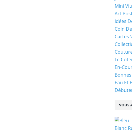
Mini Vit
Art Pos
Idées D
Coin De
Cartes 
Collecti
Coutur
Le Cote
En-Cou
Bonnes
Eau Et 
Débuter
VOUS A