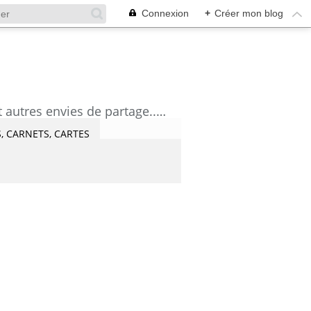
Connexion
+
Créer mon blog
découvrez mes aquarelles, mes tutoriels, mes coups de coeur lecture et artistes et autres envies de partage....Céline Castaingt-T.
, CARNETS, CARTES