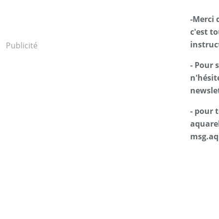
-Merci 
c'est t
instruc
Publicité
- Pour 
n'hésit
newslet
- pour
aquarel
msg.aq