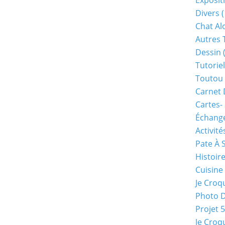
Exposit
Divers
(
Chat Alo
Autres 
Dessin
(
Tutoriel
Toutou 
Carnet 
Cartes-
Échange
Activité
Pate À 
Histoir
Cuisine
Je Croq
Photo 
Projet 
Je Croq