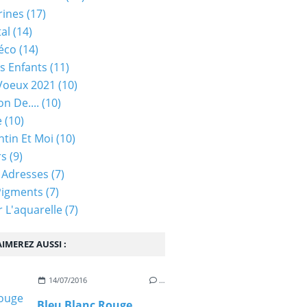
rines
(17)
tal
(14)
éco
(14)
s Enfants
(11)
Voeux 2021
(10)
on De....
(10)
e
(10)
ntin Et Moi
(10)
rs
(9)
 Adresses
(7)
Pigments
(7)
 L'aquarelle
(7)
IMEREZ AUSSI :
14/07/2016
…
Bleu Blanc Rouge