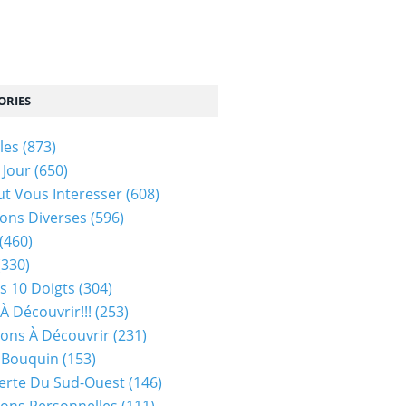
ORIES
les
(873)
 Jour
(650)
ut Vous Interesser
(608)
ons Diverses
(596)
(460)
(330)
s 10 Doigts
(304)
À Découvrir!!!
(253)
ions À Découvrir
(231)
 Bouquin
(153)
erte Du Sud-Ouest
(146)