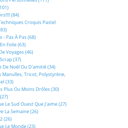
ions Personnelles
(111)
101)
rs!!!!
(84)
Techniques Croquis Pastel
83)
s - Pas À Pas
(68)
En Folie
(63)
De Voyages
(46)
 Scrap
(37)
 De Noël Ou D'amitié
(34)
s Manulles, Tricot, Polystyrène,
Sel
(33)
es Plus Ou Moins Drôles
(30)
(27)
ue Le Sud Ouest Que J'aime
(27)
De La Semaine
(26)
52
(26)
ue Le Monde
(23)