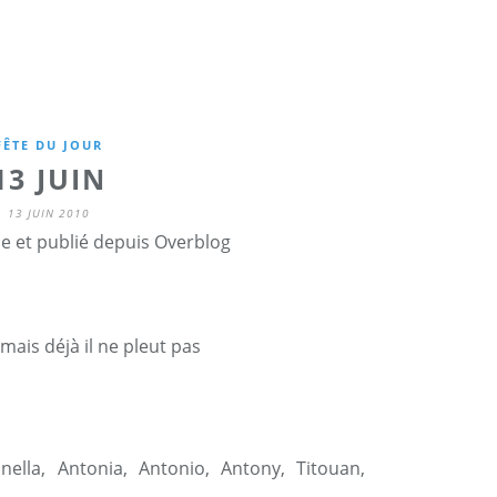
FÊTE DU JOUR
13 JUIN
13 JUIN 2010
ne et publié depuis Overblog
mais déjà il ne pleut pas
nella
,
Antonia
,
Antonio
,
Antony
,
Titouan
,