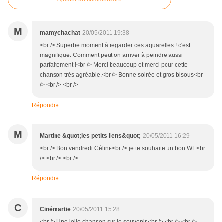
M
mamychachat
20/05/2011 19:38
<br /> Superbe moment à regarder ces aquarelles ! c'est
magnifique. Comment peut on arriver à peindre aussi
parfaitement !<br /> Merci beaucoup et merci pour cette
chanson très agréable.<br /> Bonne soirée et gros bisous<br
/> <br /> <br />
Répondre
M
Martine &quot;les petits liens&quot;
20/05/2011 16:29
<br /> Bon vendredi Céline<br /> je te souhaite un bon WE<br
/> <br /> <br />
Répondre
C
Cinémartie
20/05/2011 15:28
<br /> Une jolie chanson sur le souvenir.<br /> <br /> <br />