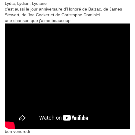
Lydia
,
Lydian
,
Lydiane
c'est aussi le jour anniversaire d'Honoré de Balzac, de James
Stewart, de Joe Cocker et de Christophe Dominici
une chanson que j'aime beaucoup
bon vendredi