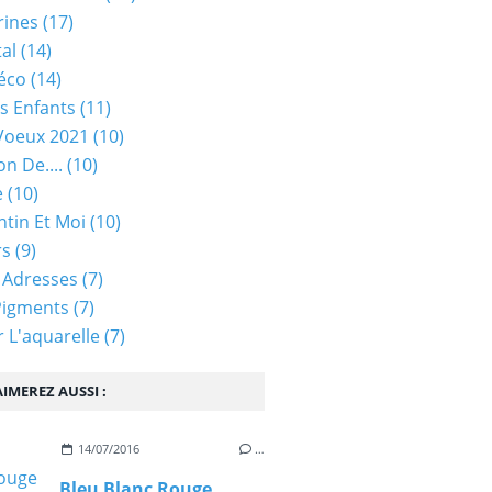
rines
(17)
tal
(14)
éco
(14)
s Enfants
(11)
Voeux 2021
(10)
on De....
(10)
e
(10)
ntin Et Moi
(10)
rs
(9)
 Adresses
(7)
Pigments
(7)
 L'aquarelle
(7)
IMEREZ AUSSI :
14/07/2016
…
Bleu Blanc Rouge