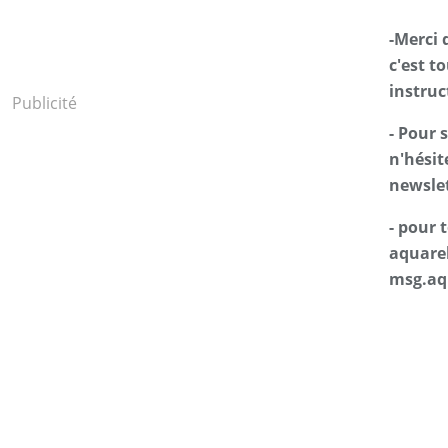
-Merci 
c'est t
instruc
Publicité
- Pour 
n'hésit
newslet
- pour
aquarel
msg.aq