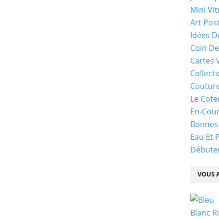
Mini Vit
Art Pos
Idées D
Coin De
Cartes 
Collecti
Coutur
Le Cote
En-Cou
Bonnes
Eau Et 
Débuter
VOUS A