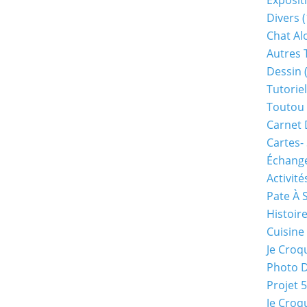
Exposit
Divers
(
Chat Alo
Autres 
Dessin
(
Tutoriel
Toutou 
Carnet 
Cartes-
Échange
Activité
Pate À 
Histoir
Cuisine
Je Croq
Photo 
Projet 
Je Croq