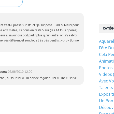
t s'est-il passé ? instructif je suppose ...<br /> Merci pour
CATÉG
les et 3 mâles, Ils nous en reste 5 sur (les 14 tous opérés)
ur à savoir qui doit partir plus qu'un autre, on s'y est<br
Aquarel
re très différent et sont tous très très gentils...<br /> Bonne
Fête Du
Cela Pe
Animati
Photos
quot;
06/06/2010 12:00
Videos
che , aussi ?<br /> Tu dois te régaler...<br /> <br /> <br />
Avec Vo
Talents 
Exposit
Un Bon
Découv