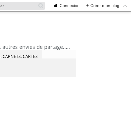
Connexion
+
Créer mon blog
découvrez mes aquarelles, mes tutoriels, mes coups de coeur lecture et artistes et autres envies de partage....Céline Castaingt-T.
, CARNETS, CARTES