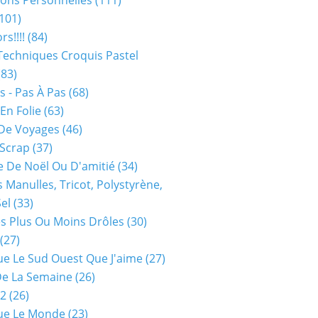
ions Personnelles
(111)
101)
rs!!!!
(84)
Techniques Croquis Pastel
83)
s - Pas À Pas
(68)
En Folie
(63)
De Voyages
(46)
 Scrap
(37)
 De Noël Ou D'amitié
(34)
s Manulles, Tricot, Polystyrène,
Sel
(33)
es Plus Ou Moins Drôles
(30)
(27)
ue Le Sud Ouest Que J'aime
(27)
De La Semaine
(26)
52
(26)
ue Le Monde
(23)