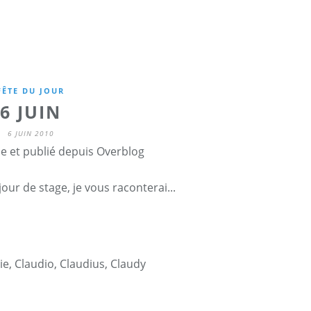
FÊTE DU JOUR
6 JUIN
6 JUIN 2010
ne et publié depuis Overblog
ur de stage, je vous raconterai...
ie
,
Claudio
,
Claudius
,
Claudy