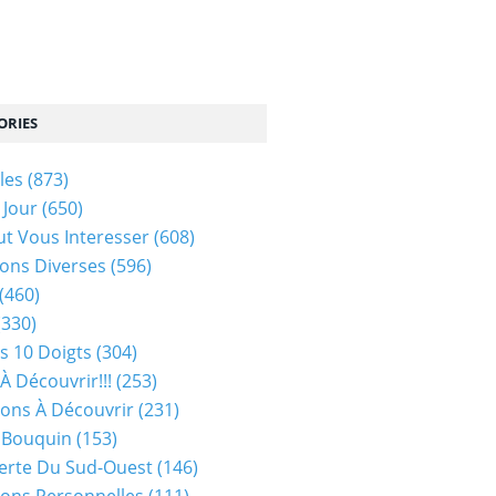
ORIES
les
(873)
 Jour
(650)
ut Vous Interesser
(608)
ons Diverses
(596)
(460)
(330)
s 10 Doigts
(304)
À Découvrir!!!
(253)
ions À Découvrir
(231)
 Bouquin
(153)
erte Du Sud-Ouest
(146)