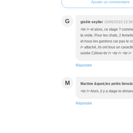
Ajouter un commentaire
G
gisèle seyller
10/06/2010 23:36
<br /> et alors, ce stage ? commen
ta visite, Pour les chats, 2 femel
et nous les gardons car pas le coe
/> attaché, ils ont tous un caractè
soirée Céline<br /> <br /> <br />
Répondre
M
Martine &quot;les petits liens&
<br /> Alors ,il y a stage le diman
Répondre