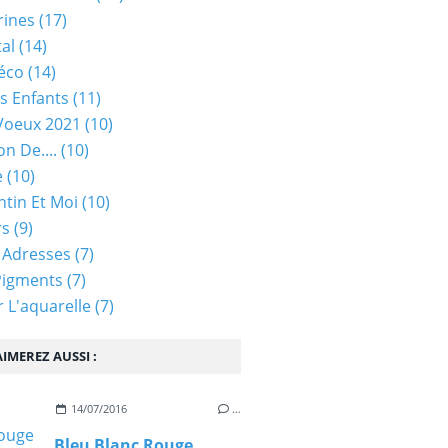
rines
(17)
tal
(14)
éco
(14)
s Enfants
(11)
Voeux 2021
(10)
on De....
(10)
e
(10)
ntin Et Moi
(10)
rs
(9)
 Adresses
(7)
Pigments
(7)
 L'aquarelle
(7)
IMEREZ AUSSI :
14/07/2016
…
Bleu Blanc Rouge