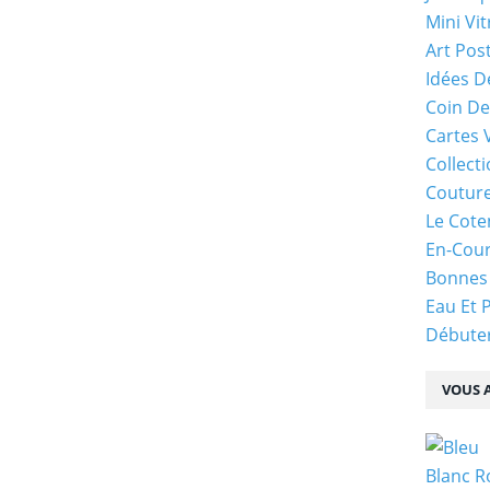
Mini Vit
Art Pos
Idées D
Coin De
Cartes 
Collecti
Coutur
Le Cote
En-Cou
Bonnes
Eau Et 
Débuter
VOUS A