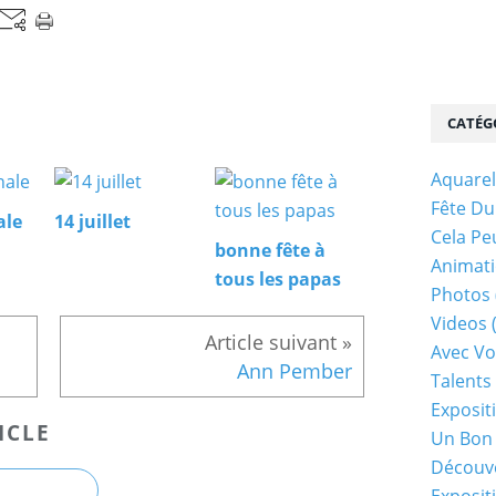
CATÉG
Aquarel
Fête Du
ale
14 juillet
Cela Pe
bonne fête à
Animati
tous les papas
Photos
Videos
Avec Vo
Ann Pember
Talents 
Exposit
ICLE
Un Bon
Découv