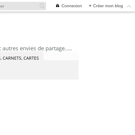
Connexion
+
Créer mon blog
découvrez mes aquarelles, mes tutoriels, mes coups de coeur lecture et artistes et autres envies de partage....Céline Castaingt-T.
, CARNETS, CARTES