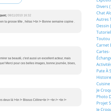
Exposit
Divers
(
Chat Alo
quot;
08/11/2010 16:32
Autres 
 en la grosse tête , hèlas !<br /> Bonne semaine copine .
Dessin
(
Tutoriel
Toutou 
Carnet 
Cartes-
Échange
mirer sa beauté, c'est aussi un excellent acteur, mais
ique! Merci pour ces belles images, bonne journée, bises,
Activité
Pate À 
Histoir
Cuisine
Je Croq
Photo 
s deux là !<br /> Bisous Céline<br /> <br /> <br />
Projet 
Je Croq