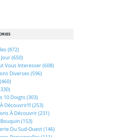
ORIES
les
(872)
 Jour
(650)
ut Vous Interesser
(608)
ons Diverses
(596)
(460)
(330)
s 10 Doigts
(303)
À Découvrir!!!
(253)
ions À Découvrir
(231)
 Bouquin
(153)
erte Du Sud-Ouest
(146)