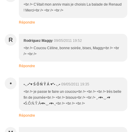
<br /> C'était mon anniv mais je choisis La balade de Renaud
! Merci<br /> <br /> <br />
Répondre
R
Rodriguez Maggy
09/05/2011 19:52
<br /> Coucou Céline, bonne soirée, bises, Maggy<br /> <br
/> <br />
Répondre
•
•.¸.•*♥ Ś Ő Ń Ŷ Á ♥*• .¸.•
09/05/2011 19:35
<br /> je passe te faire un coucou<br /> <br /> <br /> très belle
fin de journée<br /> <br /> bisous<br /> <br /> ¸.•♥•.¸¸.•♥
•Ś.Ő.Ń.Ŷ.Á•♥•.¸¸.•♥•.¸<br /> <br /> <br />
Répondre