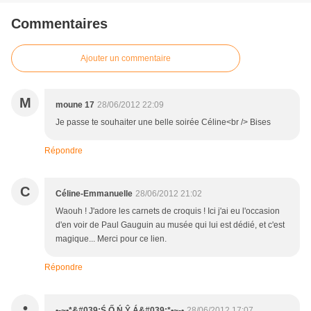
Commentaires
Ajouter un commentaire
M
moune 17
28/06/2012 22:09
Je passe te souhaiter une belle soirée Céline<br /> Bises
Répondre
C
Céline-Emmanuelle
28/06/2012 21:02
Waouh ! J'adore les carnets de croquis ! Ici j'ai eu l'occasion
d'en voir de Paul Gauguin au musée qui lui est dédié, et c'est
magique... Merci pour ce lien.
Répondre
•
•-~•*&#039;Ś Ő Ń Ŷ Á&#039;*•~-•
28/06/2012 17:07