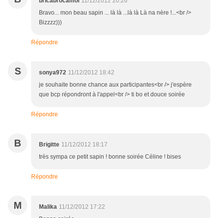
bricabrocamoi
11/12/2012 20:26
Bravo... mon beau sapin ... là là ...là là Là na nère !...<br />
Bizzzz)))
Répondre
S
sonya972
11/12/2012 18:42
je souhaite bonne chance aux participantes<br /> j'espère
que bcp répondront à l'appel<br /> ti bo et douce soirée
Répondre
B
Brigitte
11/12/2012 18:17
très sympa ce petit sapin ! bonne soirée Céline ! bises
Répondre
M
Malika
11/12/2012 17:22