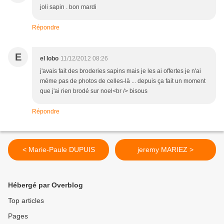
joli sapin . bon mardi
Répondre
E
el lobo
11/12/2012 08:26
j'avais fait des broderies sapins mais je les ai offertes je n'ai
méme pas de photos de celles-là ... depuis ça fait un moment
que j'ai rien brodé sur noel<br /> bisous
Répondre
< Marie-Paule DUPUIS
jeremy MARIEZ >
Hébergé par Overblog
Top articles
Pages