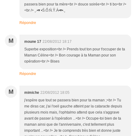
passera bien pour ta mère<br /> douce soirée<br /> ti bo<br />
<br /> ¸.•♥ •Ś.Ő.Ń.Ŷ.Á•♥•.¸
Répondre
M
moune 17
22/08/2012 18:17
Superbe exposition<br /> Prends tout ton pour t'occuper de ta
Maman Céline<br /> Bon courage à ta Maman pour son
opération<br /> Bises
Répondre
M
mimiche
22/08/2012 18:05
j'espère que tout se passera bien pour ta maman ;<br /> Tu
me diras car, j'ai l'oeil gauche atteint par la cataracte depuis
plusieurs mois mais, l'ophtalmo attend que cela s'aggrave
avant de passer à l'opération ...<br /> Occupe-toi bien de ta
maman ainsi que de l'anniversaire, c'est tellement plus
important ...<br /> Je te comprends très bien et donne juste