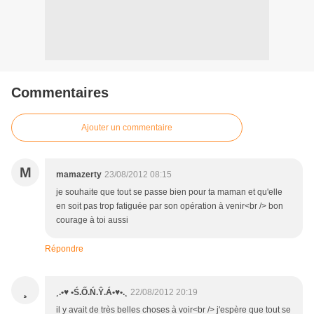
Commentaires
Ajouter un commentaire
M
mamazerty
23/08/2012 08:15
je souhaite que tout se passe bien pour ta maman et qu'elle
en soit pas trop fatiguée par son opération à venir<br /> bon
courage à toi aussi
Répondre
¸
¸.•♥ •Ś.Ő.Ń.Ŷ.Á•♥•.¸
22/08/2012 20:19
il y avait de très belles choses à voir<br /> j'espère que tout se