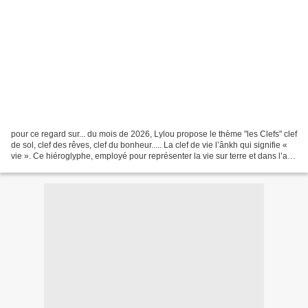
pour ce regard sur... du mois de 2026, Lylou propose le thème "les Clefs" clef
de sol, clef des rêves, clef du bonheur..... La clef de vie l’ânkh qui signifie «
vie ». Ce hiéroglyphe, employé pour représenter la vie sur terre et dans l’au-
delà, est connu...