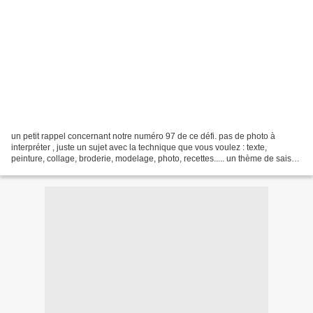
un petit rappel concernant notre numéro 97 de ce défi. pas de photo à
interpréter , juste un sujet avec la technique que vous voulez : texte,
peinture, collage, broderie, modelage, photo, recettes..... un thème de saison
"l'été" pour ceux qui veulent...