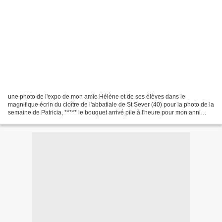
une photo de l'expo de mon amie Hélène et de ses élèves dans le
magnifique écrin du cloître de l'abbatiale de St Sever (40) pour la photo de la
semaine de Patricia, ***** le bouquet arrivé pile à l'heure pour mon anni
pour le projet 52 de MA , sur le...