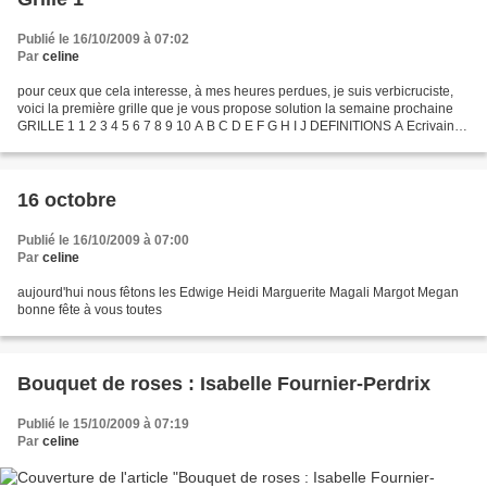
Publié le 16/10/2009 à 07:02
Par
celine
pour ceux que cela interesse, à mes heures perdues, je suis verbicruciste,
voici la première grille que je vous propose solution la semaine prochaine
GRILLE 1 1 2 3 4 5 6 7 8 9 10 A B C D E F G H I J DEFINITIONS A Ecrivain
français. 1 Terme usité lors...
16 octobre
Publié le 16/10/2009 à 07:00
Par
celine
aujourd'hui nous fêtons les Edwige Heidi Marguerite Magali Margot Megan
bonne fête à vous toutes
Bouquet de roses : Isabelle Fournier-Perdrix
Publié le 15/10/2009 à 07:19
Par
celine