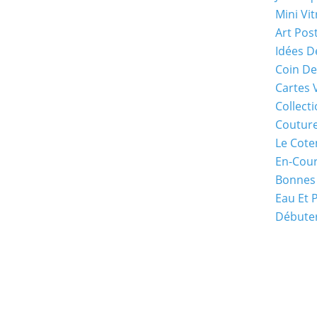
Mini Vit
Art Pos
Idées D
Coin De
Cartes 
Collecti
Coutur
Le Cote
En-Cou
Bonnes
Eau Et 
Débuter