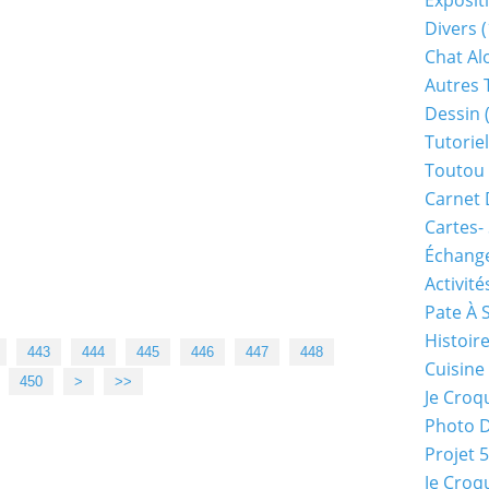
Exposit
Divers
(
Chat Alo
Autres 
Dessin
(
Tutoriel
Toutou 
Carnet 
Cartes-
Échange
Activité
Pate À 
Histoir
443
444
445
446
447
448
Cuisine
460
470
480
490
500
600
700
800
900
1000
1100
450
>
>>
Je Croq
Photo 
Projet 
Je Croq