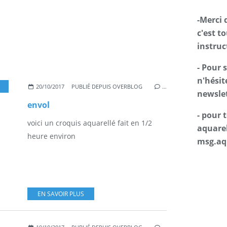
-Merci 
c'est t
instruc
- Pour 
n'hésit
20/10/2017
PUBLIÉ DEPUIS OVERBLOG
…
newslet
envol
- pour
voici un croquis aquarellé fait en 1/2
aquarel
heure environ
msg.aq
EN SAVOIR PLUS