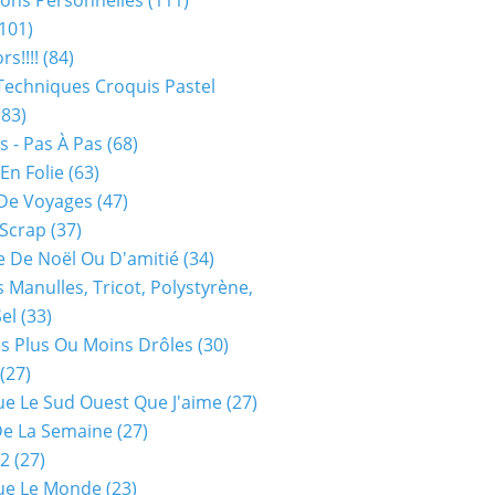
ions Personnelles
(111)
101)
rs!!!!
(84)
Techniques Croquis Pastel
83)
s - Pas À Pas
(68)
En Folie
(63)
De Voyages
(47)
 Scrap
(37)
 De Noël Ou D'amitié
(34)
s Manulles, Tricot, Polystyrène,
Sel
(33)
es Plus Ou Moins Drôles
(30)
(27)
ue Le Sud Ouest Que J'aime
(27)
De La Semaine
(27)
52
(27)
ue Le Monde
(23)