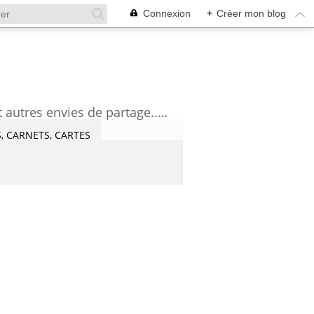
Connexion
+
Créer mon blog
découvrez mes aquarelles, mes tutoriels, mes coups de coeur lecture et artistes et autres envies de partage....Céline Castaingt-T.
, CARNETS, CARTES