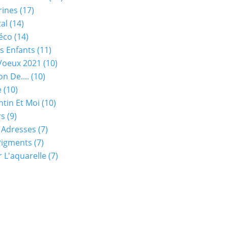
rines
(17)
tal
(14)
éco
(14)
s Enfants
(11)
Voeux 2021
(10)
on De....
(10)
e
(10)
ntin Et Moi
(10)
rs
(9)
 Adresses
(7)
Pigments
(7)
 L'aquarelle
(7)