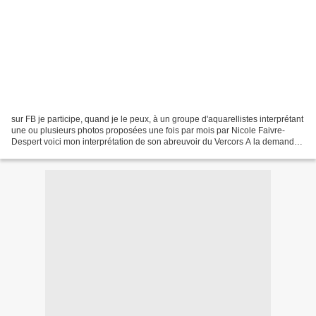
sur FB je participe, quand je le peux, à un groupe d'aquarellistes interprétant
une ou plusieurs photos proposées une fois par mois par Nicole Faivre-
Despert voici mon interprétation de son abreuvoir du Vercors A la demande
de Diaminou, voici sa photo...