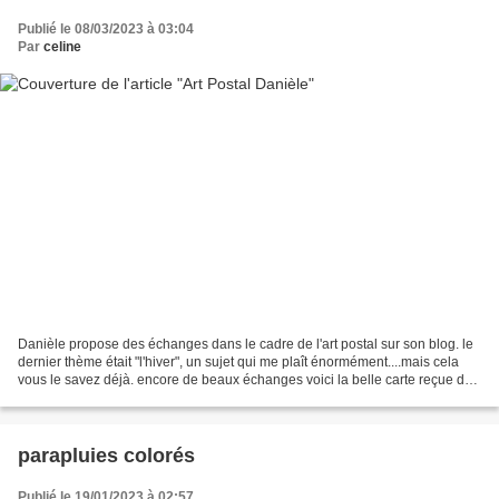
Publié le 08/03/2023 à 03:04
Par
celine
Danièle propose des échanges dans le cadre de l'art postal sur son blog. le
dernier thème était "l'hiver", un sujet qui me plaît énormément....mais cela
vous le savez déjà. encore de beaux échanges voici la belle carte reçue de
Jean-Pierre voici celle...
parapluies colorés
Publié le 19/01/2023 à 02:57