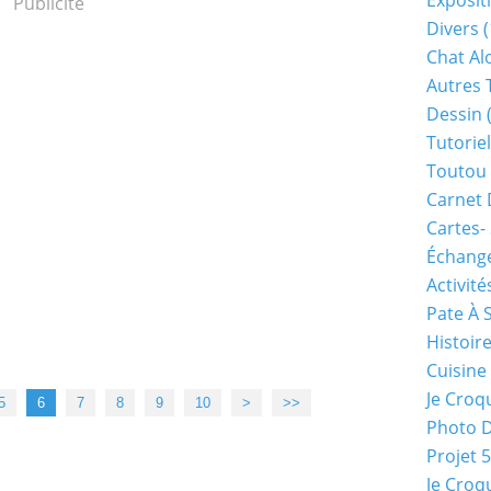
Exposit
Publicité
Divers
(
Chat Alo
Autres 
Dessin
(
Tutoriel
Toutou 
Carnet 
Cartes-
Échange
Activité
Pate À 
Histoir
Cuisine
Je Croq
20
5
6
7
8
9
10
>
>>
Photo 
Projet 
Je Croq