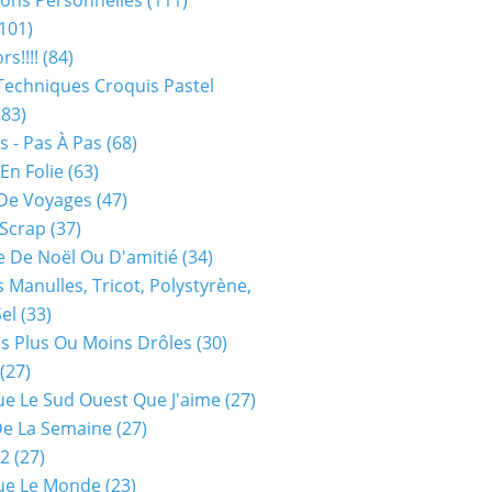
ions Personnelles
(111)
101)
rs!!!!
(84)
Techniques Croquis Pastel
83)
s - Pas À Pas
(68)
En Folie
(63)
De Voyages
(47)
 Scrap
(37)
 De Noël Ou D'amitié
(34)
s Manulles, Tricot, Polystyrène,
Sel
(33)
es Plus Ou Moins Drôles
(30)
(27)
ue Le Sud Ouest Que J'aime
(27)
De La Semaine
(27)
52
(27)
ue Le Monde
(23)