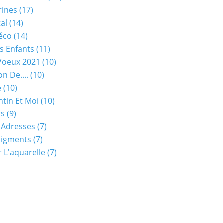
rines
(17)
tal
(14)
éco
(14)
s Enfants
(11)
Voeux 2021
(10)
on De....
(10)
e
(10)
ntin Et Moi
(10)
rs
(9)
 Adresses
(7)
Pigments
(7)
 L'aquarelle
(7)