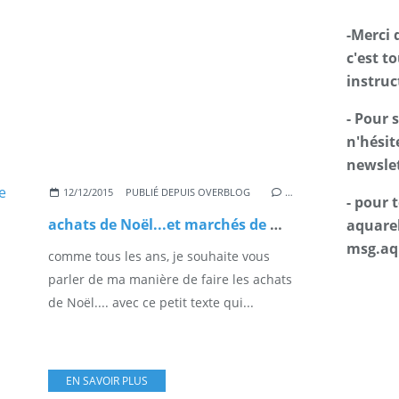
-Merci 
c'est t
instruc
- Pour 
n'hésit
newslet
12/12/2015
PUBLIÉ DEPUIS OVERBLOG
…
- pour
achats de Noël...et marchés de Noël
aquarel
msg.aq
comme tous les ans, je souhaite vous
parler de ma manière de faire les achats
de Noël.... avec ce petit texte qui...
EN SAVOIR PLUS