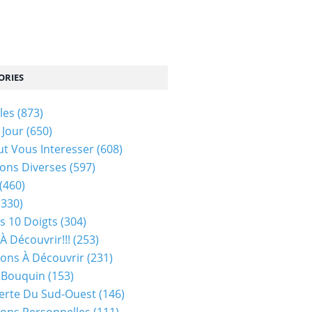
ORIES
les
(873)
 Jour
(650)
ut Vous Interesser
(608)
ons Diverses
(597)
(460)
(330)
s 10 Doigts
(304)
À Découvrir!!!
(253)
ions À Découvrir
(231)
 Bouquin
(153)
erte Du Sud-Ouest
(146)