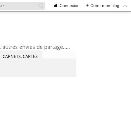
Connexion
+
Créer mon blog
découvrez mes aquarelles, mes tutoriels, mes coups de coeur lecture et artistes et autres envies de partage....Céline Castaingt-T.
, CARNETS, CARTES