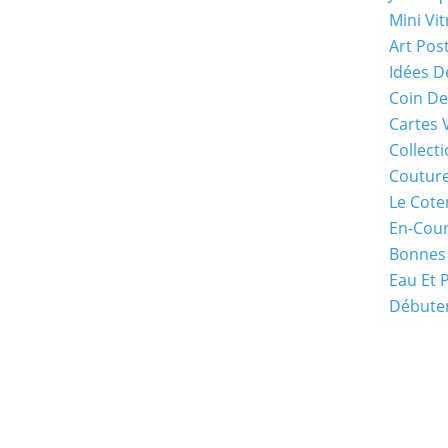
Mini Vit
Art Pos
Idées D
Coin De
Cartes 
Collecti
Coutur
Le Cote
En-Cou
Bonnes
Eau Et 
Débuter