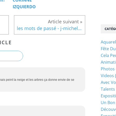
IZQUIERDO
les mots de passé - j-michel Denis
CATÉG
Aquarel
ICLE
Fête Du
Cela Pe
Animati
Photos
Videos
jamais peint la neige et les arbres ça donne envie de se
Avec Vo
Talents 
Exposit
Un Bon
Découv