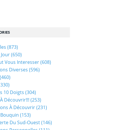
ORIES
les
(873)
 Jour
(650)
ut Vous Interesser
(608)
ons Diverses
(596)
(460)
(330)
s 10 Doigts
(304)
À Découvrir!!!
(253)
ions À Découvrir
(231)
 Bouquin
(153)
erte Du Sud-Ouest
(146)