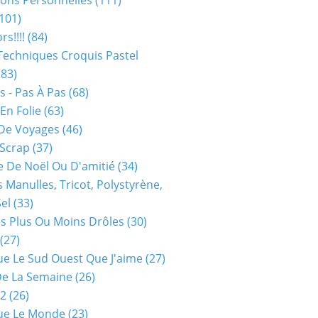
ions Personnelles
(111)
101)
rs!!!!
(84)
Techniques Croquis Pastel
83)
s - Pas À Pas
(68)
En Folie
(63)
De Voyages
(46)
 Scrap
(37)
 De Noël Ou D'amitié
(34)
s Manulles, Tricot, Polystyrène,
Sel
(33)
es Plus Ou Moins Drôles
(30)
(27)
ue Le Sud Ouest Que J'aime
(27)
De La Semaine
(26)
52
(26)
ue Le Monde
(23)