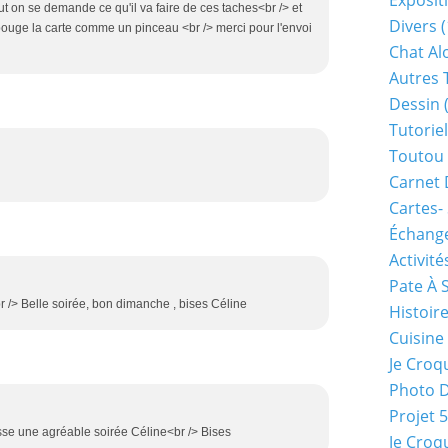
Exposit
t on se demande ce qu'il va faire de ces taches<br /> et
Divers
(
il bouge la carte comme un pinceau <br /> merci pour l'envoi
Chat Alo
Autres 
Dessin
(
Tutoriel
Toutou 
Carnet 
Cartes-
Échange
Activité
Pate À 
!<br /> Belle soirée, bon dimanche , bises Céline
Histoir
Cuisine
Je Croq
Photo 
Projet 
sse une agréable soirée Céline<br /> Bises
Je Croq