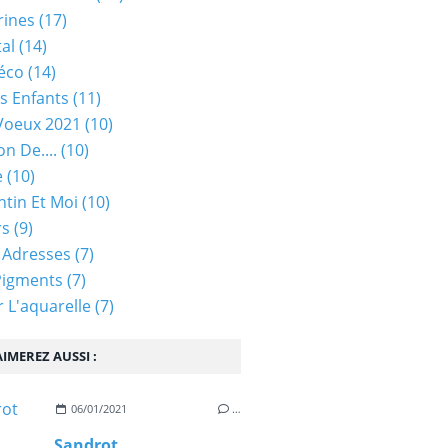
rines
(17)
tal
(14)
éco
(14)
s Enfants
(11)
Voeux 2021
(10)
on De....
(10)
e
(10)
ntin Et Moi
(10)
rs
(9)
 Adresses
(7)
Pigments
(7)
 L'aquarelle
(7)
IMEREZ AUSSI :
06/01/2021
…
Sandrot