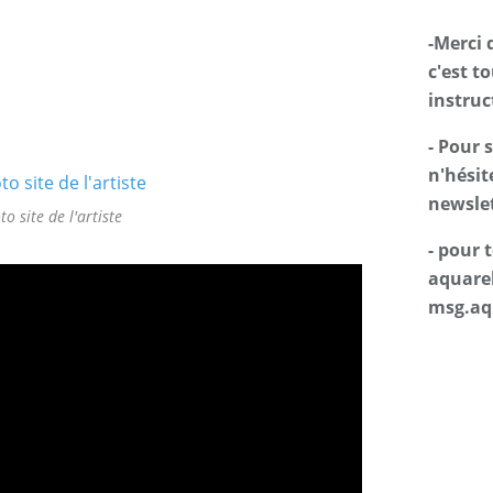
-Merci 
c'est t
instruc
- Pour 
n'hésit
newslet
to site de l'artiste
- pour
aquarel
msg.aq