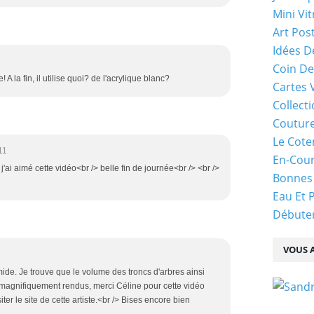
Mini Vit
Art Pos
Idées D
Coin De
 A la fin, il utilise quoi? de l'acrylique blanc?
Cartes 
Collecti
Coutur
Le Cote
11
En-Cou
j'ai aimé cette vidéo<br /> belle fin de journée<br /> <br />
Bonnes
Eau Et 
Débuter
VOUS A
ide. Je trouve que le volume des troncs d'arbres ainsi
 magnifiquement rendus, merci Céline pour cette vidéo
siter le site de cette artiste.<br /> Bises encore bien