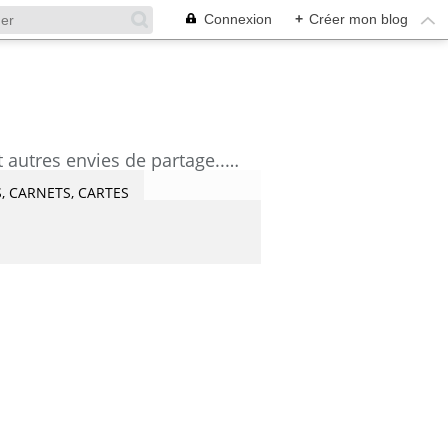
Connexion
+
Créer mon blog
découvrez mes aquarelles, mes tutoriels, mes coups de coeur lecture et artistes et autres envies de partage....Céline Castaingt-T.
, CARNETS, CARTES