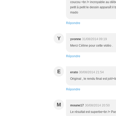
coucou <br /> incroyable au débu
petit à petit le dessin apparaît 
mado
Répondre
Y
yvonne
31/08/2014 09:19
Merci Céline pour cette vidéo .
Répondre
E
erato
30/08/2014 21:54
Original , le rendu final est joli
Répondre
M
moune17
30/08/2014 20:50
Le résultat est superbe<br /> Pa