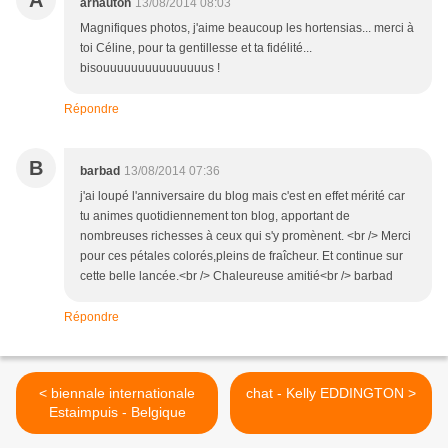
A
arnauton
13/08/2014 08:03
Magnifiques photos, j'aime beaucoup les hortensias... merci à
toi Céline, pour ta gentillesse et ta fidélité...
bisouuuuuuuuuuuuuuus !
Répondre
B
barbad
13/08/2014 07:36
j'ai loupé l'anniversaire du blog mais c'est en effet mérité car
tu animes quotidiennement ton blog, apportant de
nombreuses richesses à ceux qui s'y promènent. <br /> Merci
pour ces pétales colorés,pleins de fraîcheur. Et continue sur
cette belle lancée.<br /> Chaleureuse amitié<br /> barbad
Répondre
< biennale internationale
chat - Kelly EDDINGTON >
Estaimpuis - Belgique