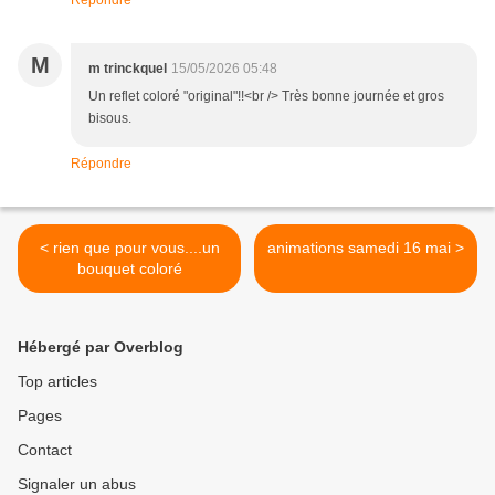
Répondre
M
m trinckquel
15/05/2026 05:48
Un reflet coloré "original"!!<br /> Très bonne journée et gros
bisous.
Répondre
< rien que pour vous....un
animations samedi 16 mai >
bouquet coloré
Hébergé par Overblog
Top articles
Pages
Contact
Signaler un abus