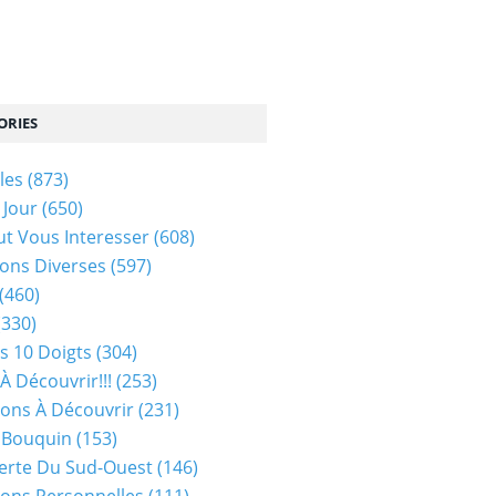
ORIES
les
(873)
 Jour
(650)
ut Vous Interesser
(608)
ons Diverses
(597)
(460)
(330)
s 10 Doigts
(304)
À Découvrir!!!
(253)
ions À Découvrir
(231)
 Bouquin
(153)
erte Du Sud-Ouest
(146)