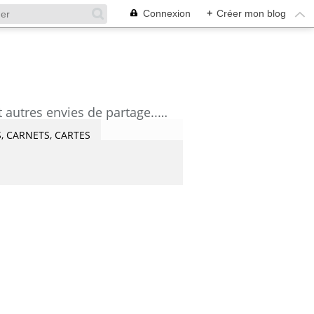
Connexion
+
Créer mon blog
découvrez mes aquarelles, mes tutoriels, mes coups de coeur lecture et artistes et autres envies de partage....Céline Castaingt-T.
, CARNETS, CARTES