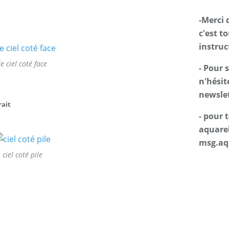
-Merci 
c'est t
instruc
le ciel coté face
- Pour 
n'hésit
newslet
rait
- pour
aquarel
msg.aq
ciel coté pile