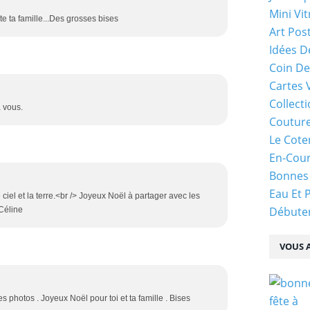
Mini Vit
ta famille...Des grosses bises
Art Pos
Idées D
Coin De
Cartes 
Collecti
 vous.
Coutur
Le Cote
En-Cou
Bonnes
Eau Et 
 ciel et la terre.<br /> Joyeux Noël à partager avec les
Débuter
 Céline
VOUS A
s photos . Joyeux Noël pour toi et ta famille . Bises