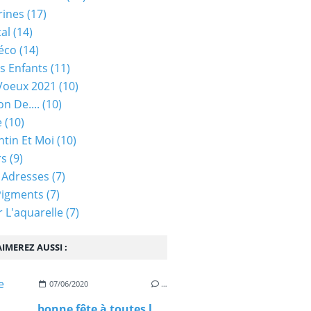
rines
(17)
tal
(14)
éco
(14)
s Enfants
(11)
Voeux 2021
(10)
on De....
(10)
e
(10)
ntin Et Moi
(10)
rs
(9)
 Adresses
(7)
Pigments
(7)
 L'aquarelle
(7)
IMEREZ AUSSI :
07/06/2020
…
bonne fête à toutes les mamans