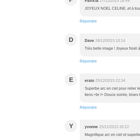
Patricia
27/12/2015 18:49
JOYEUX NOEL CELINE..et à toute 
Répondre
D
Dave
26/12/2015 10:14
Très belle image ! Joyeux Noël à
Répondre
E
erato
25/12/2015 22:34
Superbe arc en ciel pour relier le
tiens.<br /> Douce soirée, bises
Répondre
Y
yvonne
25/12/2015 20:22
Magnifique arc en ciel et superbe