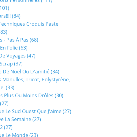
ions Personnelles
(111)
101)
rs!!!!
(84)
Techniques Croquis Pastel
83)
s - Pas À Pas
(68)
En Folie
(63)
De Voyages
(47)
 Scrap
(37)
 De Noël Ou D'amitié
(34)
s Manulles, Tricot, Polystyrène,
Sel
(33)
es Plus Ou Moins Drôles
(30)
(27)
ue Le Sud Ouest Que J'aime
(27)
De La Semaine
(27)
52
(27)
ue Le Monde
(23)