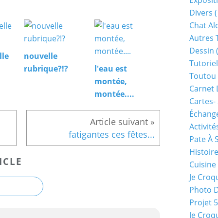
Exposit
Divers
(
Chat Alo
Autres 
Dessin
(
lle
nouvelle
Tutoriel
rubrique?!?
l'eau est
Toutou 
montée,
Carnet 
montée....
Cartes-
Échange
Activité
fatigantes ces fêtes...
Pate À 
Histoir
ICLE
Cuisine
Je Croq
Photo 
Projet 
Je Croq