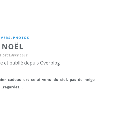
,
IVERS
PHOTOS
NOËL
5 DÉCEMBRE 2015
ne et publié depuis Overblog
mier cadeau est celui venu du ciel, pas de neige
..regardez...