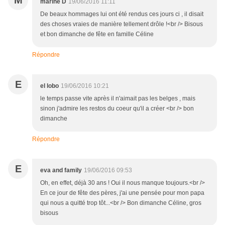
M
marine D
19/06/2016 11:11
De beaux hommages lui ont été rendus ces jours ci , il disait
des choses vraies de manière tellement drôle !<br /> Bisous
et bon dimanche de fête en famille Céline
Répondre
E
el lobo
19/06/2016 10:21
le temps passe vite après il n'aimait pas les belges , mais
sinon j'admire les restos du coeur qu'il a créer <br /> bon
dimanche
Répondre
E
eva and family
19/06/2016 09:53
Oh, en effet, déjà 30 ans ! Oui il nous manque toujours.<br />
En ce jour de fête des pères, j'ai une pensée pour mon papa
qui nous a quitté trop tôt...<br /> Bon dimanche Céline, gros
bisous