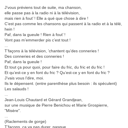
J’vous préviens tout de suite, ma chanson,
elle passe pas à la radio ni à la télévision,
mais rien à fout’ ! Elle a qué que chose à dire !
C’est pas comme les chansons qui passent à la radio et à la télé,
hein !
Paf, dans la gueule ! Rien à fout’ !
Vont pas m’emmerder pis c’est tout !
...
T’façons à la télévision, ’chantent qu’des conneries !
Des conneries et des conneries !
Paf, dans la gueule !
Et tout ça pour quoi, pour faire du fric, du fric et du fric !
Et qu’est-ce y en font du fric ? Qu’est-ce y en font du fric ?
J’vais vous l’dire, moi.
Ils le dépensent. (entre parenthèse plus besoin : ils spéculent)
Les salauds !
...
Jean-Louis Chautard et Gérard Grandjean,
sur une musique de Pierre Benichou et Marie Grospierre,
"Misère".
...
(Raclements de gorge)
T’façons, ca va pas durer, pasque...