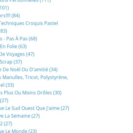
ions Personnelles
(111)
101)
rs!!!!
(84)
Techniques Croquis Pastel
83)
s - Pas À Pas
(68)
En Folie
(63)
De Voyages
(47)
 Scrap
(37)
 De Noël Ou D'amitié
(34)
s Manulles, Tricot, Polystyrène,
Sel
(33)
es Plus Ou Moins Drôles
(30)
(27)
ue Le Sud Ouest Que J'aime
(27)
De La Semaine
(27)
52
(27)
ue Le Monde
(23)