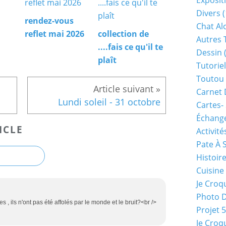
Exposit
Divers
(
rendez-vous
Chat Alo
reflet mai 2026
collection de
Autres 
....fais ce qu'il te
Dessin
(
plaît
Tutoriel
Toutou 
Carnet 
Lundi soleil - 31 octobre
Cartes-
Échange
ICLE
Activité
Pate À 
Histoir
Cuisine
Je Croq
Photo 
 , ils n'ont pas été affolés par le monde et le bruit?<br />
Projet 
Je Croq