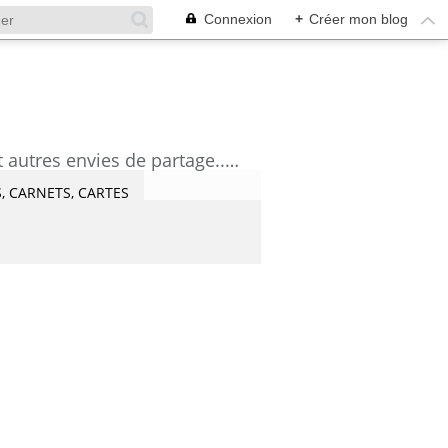
Connexion
+
Créer mon blog
découvrez mes aquarelles, mes tutoriels, mes coups de coeur lecture et artistes et autres envies de partage....Céline Castaingt-T.
, CARNETS, CARTES