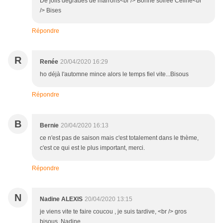
De jolis dégradés de marrons<br /> Bonne soirée Céline<br
/> Bises
Répondre
R
Renée
20/04/2020 16:29
ho déjà l'automne mince alors le temps fiel vite...Bisous
Répondre
B
Bernie
20/04/2020 16:13
ce n'est pas de saison mais c'est totalement dans le thème,
c'est ce qui est le plus important, merci.
Répondre
N
Nadine ALEXIS
20/04/2020 13:15
je viens vite te faire coucou , je suis tardive, <br /> gros
bisous, Nadine