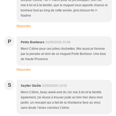
Bonjour Céline, <br /> merci pour ce joli bouquet , bon 1er
mai à toi et à ta famille, que le muguet vous apporte chance et
bonheur tout au long de cette année, gros bisous<br />
Nadine
Répondre
P
Petits Bonheurs
01/05/2020 10:46
Merci Céline pour ces jolies clochettes. Moi aussi je t'envoie
par la pensée un brin de ce muguet Porte Bonheur. Une bise
de Haute Provence
Répondre
S
Seyller Gisèle
01/05/2020 10:02
Merci Céline, beau week-end du 1er mai à toi et ta famille
également, j'ai réussi à trouver juste un brin hier dans mon
jardin, un rescapé qui a fait de la résistance face au virus
sans doute ! bises colorées Céline