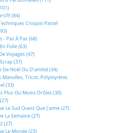
ions Personnelles
(111)
101)
rs!!!!
(84)
Techniques Croquis Pastel
83)
s - Pas À Pas
(68)
En Folie
(63)
De Voyages
(47)
 Scrap
(37)
 De Noël Ou D'amitié
(34)
s Manulles, Tricot, Polystyrène,
Sel
(33)
es Plus Ou Moins Drôles
(30)
(27)
ue Le Sud Ouest Que J'aime
(27)
De La Semaine
(27)
52
(27)
ue Le Monde
(23)