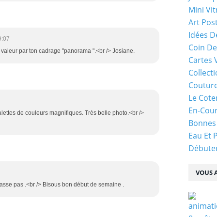
Mini Vit
Art Pos
Idées D
9:07
Coin De
 valeur par ton cadrage "panorama ".<br /> Josiane.
Cartes 
Collecti
Coutur
Le Cote
En-Cou
alettes de couleurs magnifiques. Très belle photo.<br />
Bonnes
Eau Et 
Débuter
VOUS A
lasse pas .<br /> Bisous bon début de semaine .