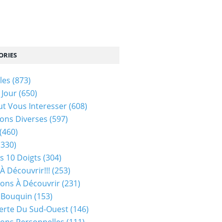
ORIES
les
(873)
 Jour
(650)
ut Vous Interesser
(608)
ons Diverses
(597)
(460)
(330)
s 10 Doigts
(304)
À Découvrir!!!
(253)
ions À Découvrir
(231)
 Bouquin
(153)
erte Du Sud-Ouest
(146)