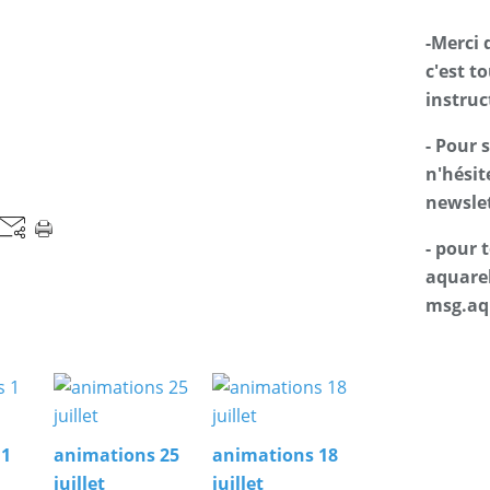
-Merci 
c'est t
instruc
- Pour 
n'hésit
newslet
- pour
aquarel
msg.aq
 1
animations 25
animations 18
juillet
juillet