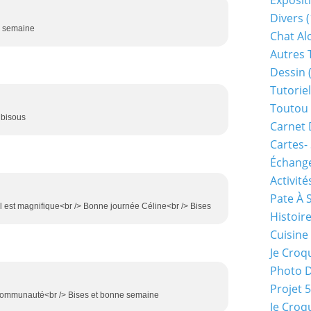
Exposit
Divers
(
e semaine
Chat Alo
Autres 
Dessin
(
Tutoriel
Toutou 
 bisous
Carnet 
Cartes-
Échange
Activité
Pate À 
iel est magnifique<br /> Bonne journée Céline<br /> Bises
Histoir
Cuisine
Je Croq
Photo 
Projet 
e communauté<br /> Bises et bonne semaine
Je Croq