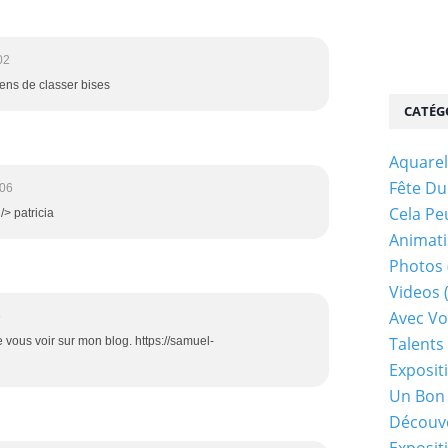
02
viens de classer bises
CATÉG
Aquarel
Fête Du
:06
Cela Pe
/> patricia
Animati
Photos
Videos
Avec Vo
5
Talents 
de vous voir sur mon blog. https://samuel-
Exposit
Un Bon
Découv