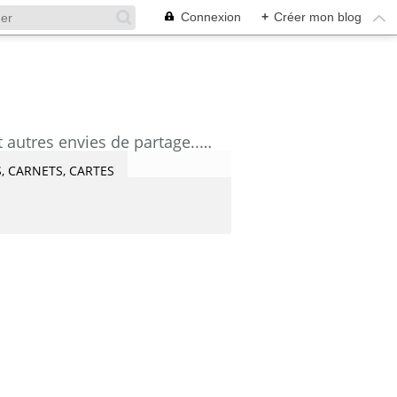
Connexion
+
Créer mon blog
découvrez mes aquarelles, mes tutoriels, mes coups de coeur lecture et artistes et autres envies de partage....Céline Castaingt-T.
, CARNETS, CARTES