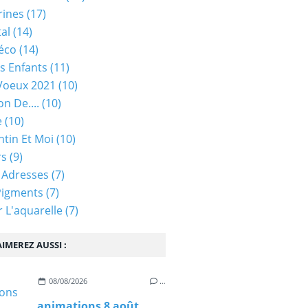
rines
(17)
tal
(14)
éco
(14)
s Enfants
(11)
Voeux 2021
(10)
on De....
(10)
e
(10)
ntin Et Moi
(10)
rs
(9)
 Adresses
(7)
Pigments
(7)
 L'aquarelle
(7)
IMEREZ AUSSI :
08/08/2026
…
animations 8 août