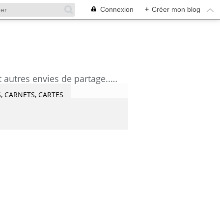
Connexion
+
Créer mon blog
découvrez mes aquarelles, mes tutoriels, mes coups de coeur lecture et artistes et autres envies de partage....Céline Castaingt-T.
, CARNETS, CARTES