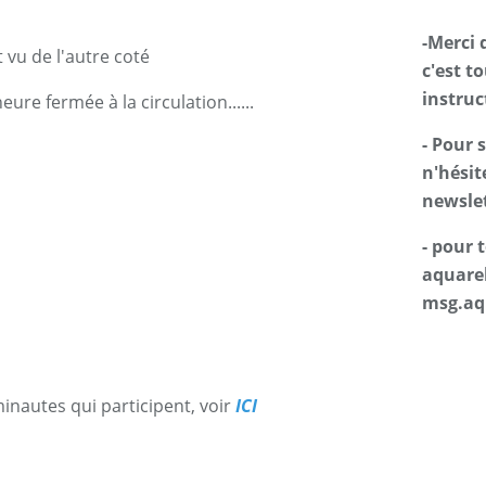
-Merci 
t vu de l'autre coté
c'est t
instruc
eure fermée à la circulation......
- Pour 
n'hésit
newslet
- pour
aquarel
msg.aq
minautes qui participent, voir
ICI