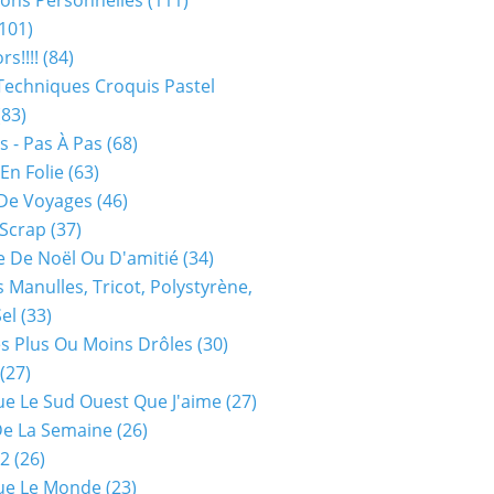
ions Personnelles
(111)
101)
rs!!!!
(84)
Techniques Croquis Pastel
83)
s - Pas À Pas
(68)
En Folie
(63)
De Voyages
(46)
 Scrap
(37)
 De Noël Ou D'amitié
(34)
s Manulles, Tricot, Polystyrène,
Sel
(33)
es Plus Ou Moins Drôles
(30)
(27)
ue Le Sud Ouest Que J'aime
(27)
De La Semaine
(26)
52
(26)
ue Le Monde
(23)