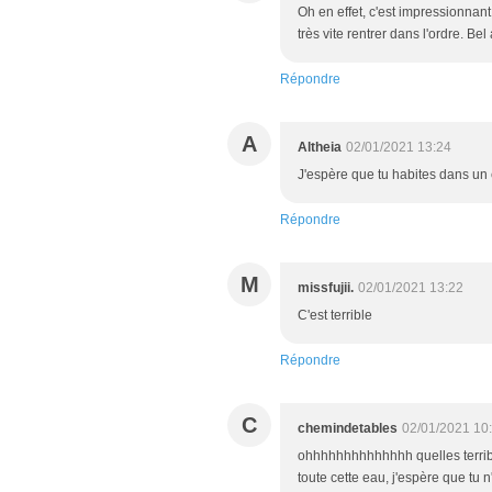
Oh en effet, c'est impressionnan
très vite rentrer dans l'ordre. Be
Répondre
A
Altheia
02/01/2021 13:24
J'espère que tu habites dans un 
Répondre
M
missfujii.
02/01/2021 13:22
C'est terrible
Répondre
C
chemindetables
02/01/2021 10
ohhhhhhhhhhhhhh quelles terrible
toute cette eau, j'espère que tu n