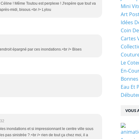
t Céline ! Même Toutou est perplexe ! J'espère que tout va
Mini Vit
l après-midi, bisous.<br /> Lylou
Art Pos
Idées D
Coin De
Cartes 
Collecti
endroit épargné par ces inondations.<br /> Bises
Coutur
Le Cote
En-Cou
Bonnes
Eau Et 
Débuter
VOUS A
:32
s inondations et si impressionnant le centre ville sous
'es pas sinistrée ?.<br /> rien de tout ça chez moi, il a