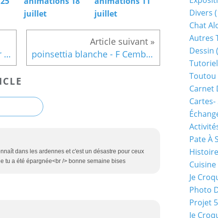
Exposit
 25
animations 18
animations 11
Divers
(
juillet
juillet
Chat Alo
Autres 
Dessin
(
heureuse de vous retrouver en 2021....
poinsettia blanche - F Cembranelli
Tutoriel
Toutou 
ICLE
Carnet 
Cartes-
Échange
Activité
Pate À 
Histoir
nnaît dans les ardennes et c'est un désastre pour ceux
e que tu a été épargnée<br /> bonne semaine bises
Cuisine
Je Croq
Photo 
Projet 
Je Croq