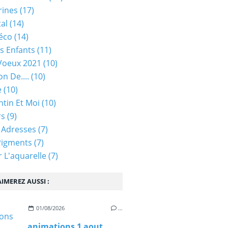
rines
(17)
tal
(14)
éco
(14)
s Enfants
(11)
Voeux 2021
(10)
on De....
(10)
e
(10)
ntin Et Moi
(10)
rs
(9)
 Adresses
(7)
Pigments
(7)
 L'aquarelle
(7)
IMEREZ AUSSI :
01/08/2026
…
animations 1 aout