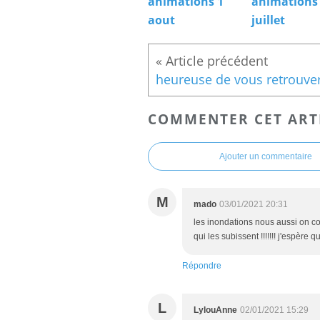
animations 1
animations
aout
juillet
COMMENTER CET ART
Ajouter un commentaire
M
mado
03/01/2021 20:31
les inondations nous aussi on co
qui les subissent !!!!!!! j'espèr
Répondre
L
LylouAnne
02/01/2021 15:29