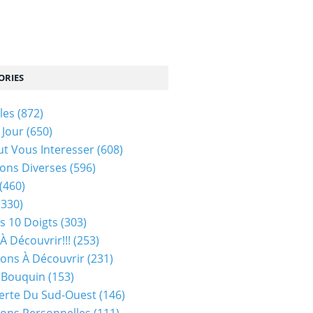
ORIES
les
(872)
 Jour
(650)
ut Vous Interesser
(608)
ons Diverses
(596)
(460)
(330)
s 10 Doigts
(303)
À Découvrir!!!
(253)
ions À Découvrir
(231)
 Bouquin
(153)
erte Du Sud-Ouest
(146)